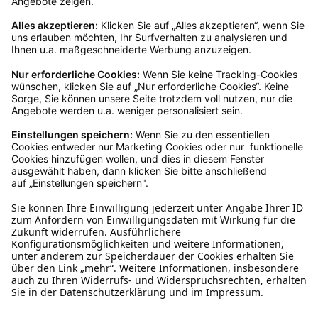
Rücksendeetikett zukommen.
Kundenservice
Mo – Fr 9 – 17 Uhr, Sa 9 – 13 Uhr
Ruf uns an
04942-60 64 080
Schreibe uns
verkauf@schecker.de
WhatsApp Support
+49 1520 8997191