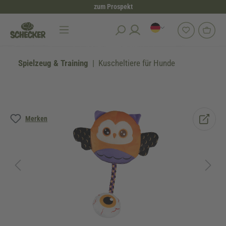
zum Prospekt
alt springen
Spielzeug & Training
Kuscheltiere für Hunde
Bildergalerie überspringen
Merken