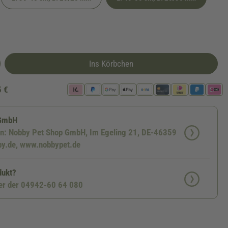
zeit nicht verfügbar.)
zeit nicht verfügbar.)
Ins Körbchen
5 €
 GmbH
en: Nobby Pet Shop GmbH, Im Egeling 21, DE-46359
by.de, www.nobbypet.de
dukt?
ter der 04942-60 64 080