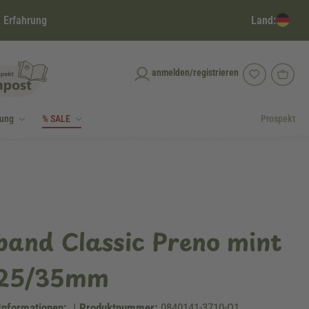
Land:
 Erfahrung
anmelden/registrieren
dung
% SALE
Prospekt
band Classic Preno mint
 25/35mm
Informationen:
|
Produktnummer:
0840141-3710-Q1