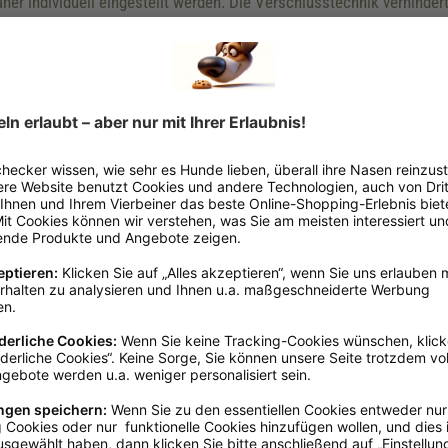
her individuell eingestellt werden. Die Verschlusstechnik verhinder
Halsumfang
mm
Ca. von 18 b
mm
Ca. von 23 b
mm
Ca. von 29 b
mm
Ca. von 32 b
verkauf@nobby.de, www.nobbypet.de