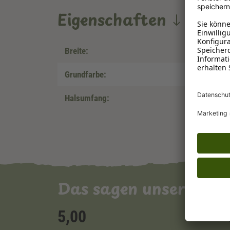
Eigenschaften
Breite:
Grundfarbe:
Halsumfang:
Das sagen unsere Ku