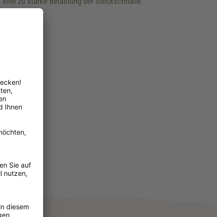
t eine zu starke Belastung der Steckschnalle.
is 31 cm
is 39 cm
is 48 cm
is 57 cm