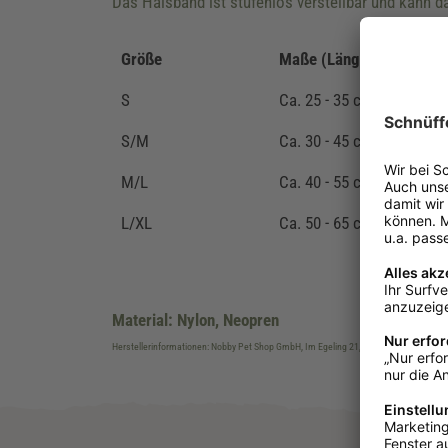
Das Halsband ist stufenlos verstellbar und kann da
Größe
Maße (Länge x Breite)
S
Ca. 25 - 35 cm x 15/20 
S/M
Ca. 30 - 45 cm x 20/25 
M/L
Ca. 40 - 55 cm x 25/35 
L/XL
Ca. 50 - 65 cm x 25/35 
Material: Nylon, Neopren
Herstellerinformationen: Nobby Pet Shop GmbH, Im Egeling 21, DE-46359 Bocholt, 