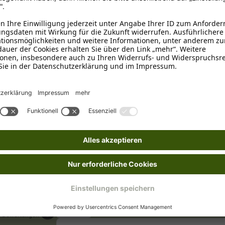
25 - 30 Millimeter
, 30 - 35 Mi
Türkis
35 - 40 cm
, 40 - 45 cm
, 45 -
nden