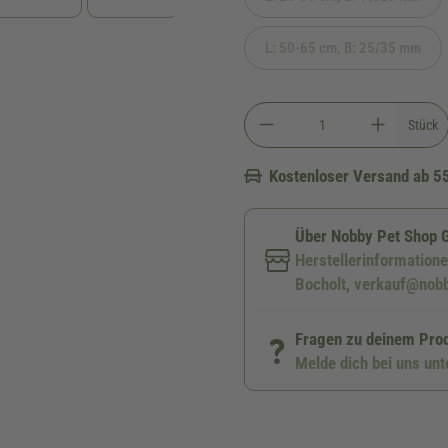
(Diese Option ist zur
L: 50-65 cm, B: 25/35 mm
(Diese Option ist zur
Stück
Kostenloser Versand ab 5
Über Nobby Pet Shop
Herstellerinformation
Bocholt, verkauf@nob
Fragen zu deinem Pro
Melde dich bei uns un