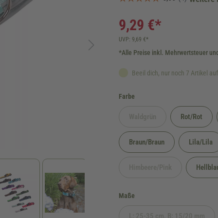
9,29 €*
UVP: 9,69 €*
*Alle Preise inkl. Mehrwertsteuer un
Beeil dich, nur noch 7 Artikel au
auswählen
Farbe
Waldgrün
Rot/Rot
(Diese Option ist zurzeit nicht 
Braun/Braun
Lila/Lila
Himbeere/Pink
Hellbla
(Diese Option ist zurzeit ni
auswählen
Maße
L: 25-35 cm, B: 15/20 mm