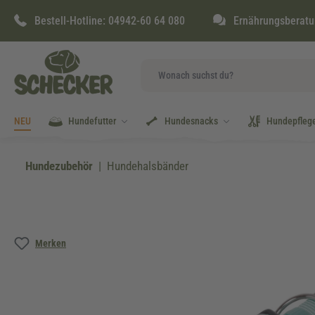
springen
Zur Hauptnavigation springen
Bestell-Hotline:
04942-60 64 080
Ernährungsberatu
NEU
Hundefutter
Hundesnacks
Hundepfleg
Hundezubehör
Hundehalsbänder
Bildergalerie überspringen
Merken