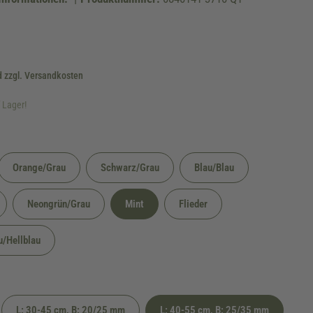
d zzgl. Versandkosten
f Lager!
Orange/Grau
Schwarz/Grau
Blau/Blau
verfügbar.)
Neongrün/Grau
Mint
Flieder
u/Hellblau
cht verfügbar.)
L: 30-45 cm, B: 20/25 mm
L: 40-55 cm, B: 25/35 mm