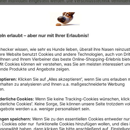
her individuell eingestellt werden. Die Verschlusstechnik verhinder
Halsumfang
mm
Ca. von 18 b
mm
Ca. von 23 b
mm
Ca. von 29 b
mm
Ca. von 32 b
verkauf@nobby.de, www.nobbypet.de