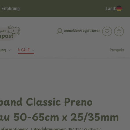
Land:
 Erfahrung
anmelden/registrieren
dung
% SALE
Prospekt
band Classic Preno
rau 50-65cm x 25/35mm
Informationen:
|
Produktnummer:
0840141-3705-Q2