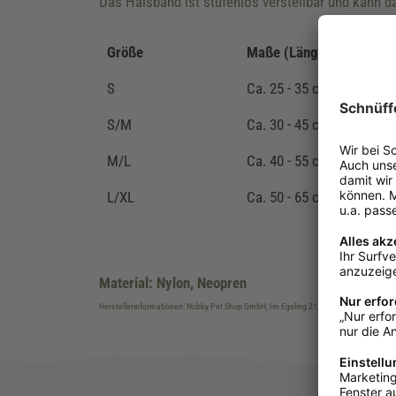
Das Halsband ist stufenlos verstellbar und kann da
Größe
Maße (Länge x Breite)
S
Ca. 25 - 35 cm x 15/20 
S/M
Ca. 30 - 45 cm x 20/25 
M/L
Ca. 40 - 55 cm x 25/35 
L/XL
Ca. 50 - 65 cm x 25/35 
Material: Nylon, Neopren
Herstellerinformationen: Nobby Pet Shop GmbH, Im Egeling 21, DE-46359 Bocholt, 