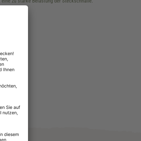
t eine zu starke Belastung der Steckschnalle.
is 31 cm
is 39 cm
is 48 cm
is 57 cm