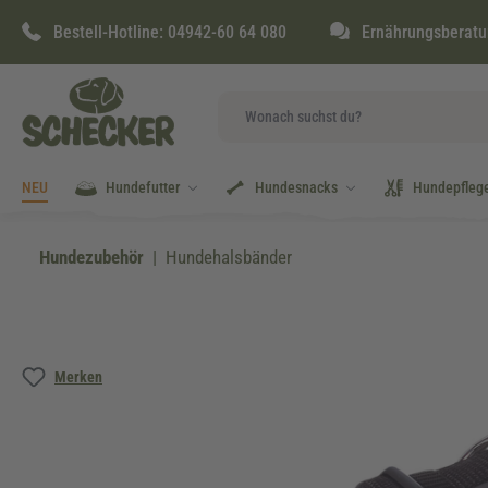
springen
Zur Hauptnavigation springen
Bestell-Hotline:
04942-60 64 080
Ernährungsberatu
NEU
Hundefutter
Hundesnacks
Hundepfleg
Hundezubehör
Hundehalsbänder
Bildergalerie überspringen
Merken