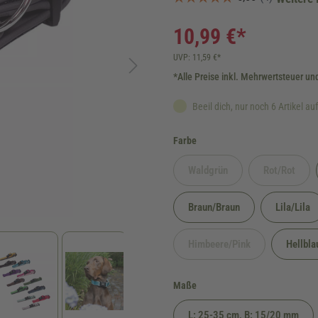
10,99 €*
UVP: 11,59 €*
*Alle Preise inkl. Mehrwertsteuer un
Beeil dich, nur noch 6 Artikel au
auswählen
Farbe
Waldgrün
Rot/Rot
(Diese Option ist zurzeit nicht 
(Diese Opti
Braun/Braun
Lila/Lila
Himbeere/Pink
Hellbla
(Diese Option ist zurzeit ni
auswählen
Maße
L: 25-35 cm, B: 15/20 mm