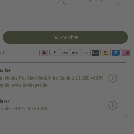
(Diese Option ist zurzeit nicht verfügbar.)
Ins Körbchen
5 €
 GmbH
en: Nobby Pet Shop GmbH, Im Egeling 21, DE-46359
by.de, www.nobbypet.de
dukt?
ter der 04942-60 64 080