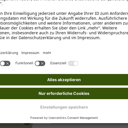
20 - 25 Millimeter
, 25 - 30 Mi
Schwarz
50 - 55 cm
, 55 - 60 cm
, 60 -
nden