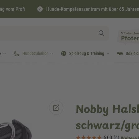
ng vom Profi
Hunde-Kompetenzzentrum mit über 65 Jahren
e
Hundezubehör
Spielzeug & Training
Beklei
Nobby Hals
schwarz/g
Weitere 