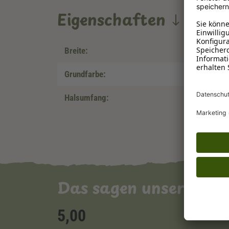
Eigenschaften
Breite:
Grundfarbe:
Halsumfang:
Das sagen unsere Ku