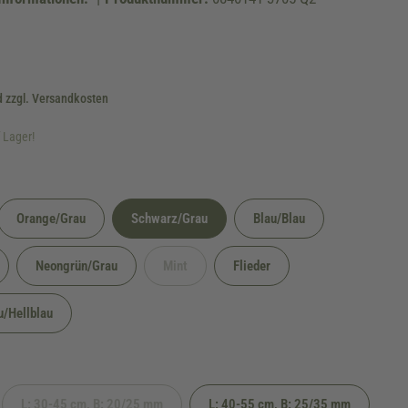
d zzgl. Versandkosten
f Lager!
Orange/Grau
Schwarz/Grau
Blau/Blau
verfügbar.)
on ist zurzeit nicht verfügbar.)
Neongrün/Grau
Mint
Flieder
(Diese Option ist zurzeit nicht verfügbar.)
u/Hellblau
cht verfügbar.)
L: 30-45 cm, B: 20/25 mm
L: 40-55 cm, B: 25/35 mm