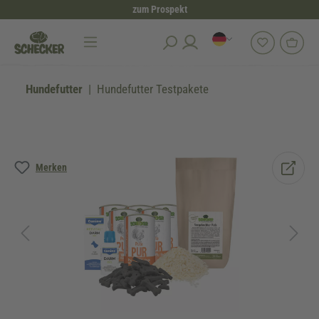
zum Prospekt
alt springen
Hundefutter
Hundefutter Testpakete
Bildergalerie überspringen
Merken