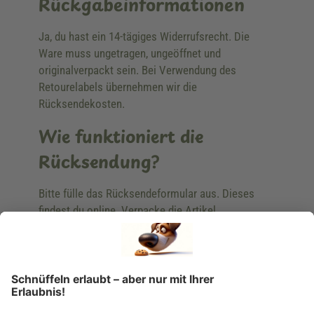
Rückgabeinformationen
Ja, du hast ein 14-tägiges Widerrufsrecht. Die
Ware muss ungetragen, ungeöffnet und
originalverpackt sein. Bei Verwendung des
Retourelabels übernehmen wir die
Rücksendekosten.
Wie funktioniert die
Rücksendung?
Bitte fülle das Rücksendeformular aus. Dieses
findest du online. Verpacke die Artikel
anschließend sicher und klebe das
Rücksendeetikett auf das Paket. Dieses kannst du
dir in deinem Kundenkonto anfordern. Hast du als
Gast bestellt, schreibe uns eine Email an
verkauf@schecker.de oder rufe zu unseren
Servicezeiten an, dann lassen wir dir ein