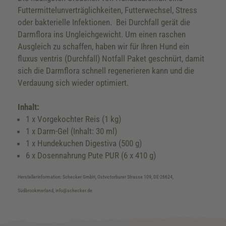
Futtermittelunverträglichkeiten, Futterwechsel, Stress
oder bakterielle Infektionen. Bei Durchfall gerät die
Darmflora ins Ungleichgewicht. Um einen raschen
Ausgleich zu schaffen, haben wir für Ihren Hund ein
fluxus ventris (Durchfall) Notfall Paket geschnürt, damit
sich die Darmflora schnell regenerieren kann und die
Verdauung sich wieder optimiert.
Inhalt:
1 x Vorgekochter Reis (1 kg)
1 x Darm-Gel (Inhalt: 30 ml)
1 x Hundekuchen Digestiva (500 g)
6 x Dosennahrung Pute PUR (6 x 410 g)
Herstellerinformation: Schecker GmbH, Ostvictorburer Strasse 109, DE-26624,
Südbrookmerland, info@schecker.de