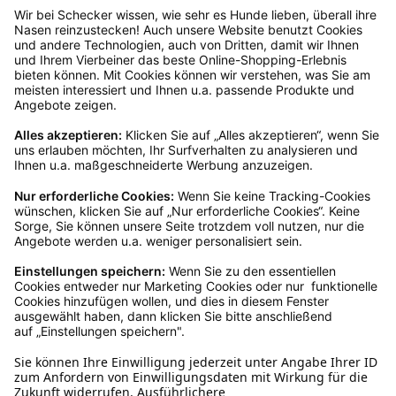
Rücksendeetikett zukommen.
Kundenservice
Mo – Fr 9 – 17 Uhr, Sa 9 – 13 Uhr
Ruf uns an
04942-60 64 080
Schreibe uns
verkauf@schecker.de
WhatsApp Support