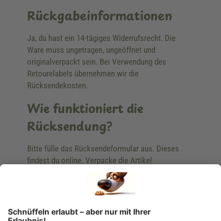
Rückgabeinformationen
Ja, du hast ein 14-tägiges Widerrufsrecht. Die
Ware muss ungetragen, ungeöffnet und
originalverpackt sein. Bei Verwendung des
Retourelabels übernehmen wir die
Rücksendekosten.
Wie funktioniert die
Rücksendung?
Bitte fülle das Rücksendeformular aus. Dieses
findest du online. Verpacke die Artikel
anschließend sicher und klebe das
Rücksendeetikett auf das Paket. Dieses kannst du
dir in deinem Kundenkonto anfordern. Hast du als
Gast bestellt, schreibe uns eine Email an
verkauf@schecker.de oder rufe zu unseren