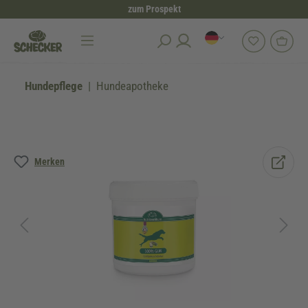
zum Prospekt
alt springen
Hundepflege
Hundeapotheke
Bildergalerie überspringen
Merken