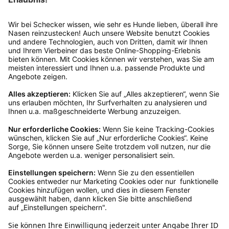
Servicezeiten an, dann lassen wir dir ein
Rücksendeetikett zukommen.
Kundenservice
Mo – Fr 9 – 17 Uhr, Sa 9 – 13 Uhr
Ruf uns an
04942-60 64 080
Schreibe uns
verkauf@schecker.de