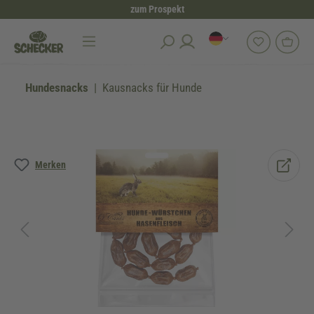
zum Prospekt
alt springen
Hundesnacks
Kausnacks für Hunde
Bildergalerie überspringen
Merken