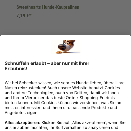
Sweethearts Hunde-Kaupralinen
7,19 €*
Ins Körbchen
Rückgabeinformationen