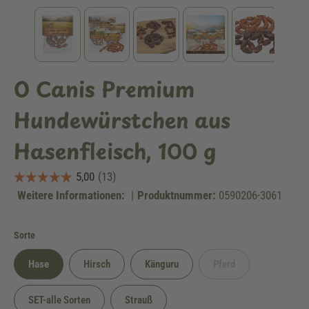
O Canis Premium
Hundewürstchen aus
Hasenfleisch, 100 g
Weitere Informationen:
|
Produktnummer:
0590206-3061
auswählen
Sorte
Hase
Hirsch
Känguru
Pferd
(Diese Option ist zurzeit
SET-alle Sorten
Strauß