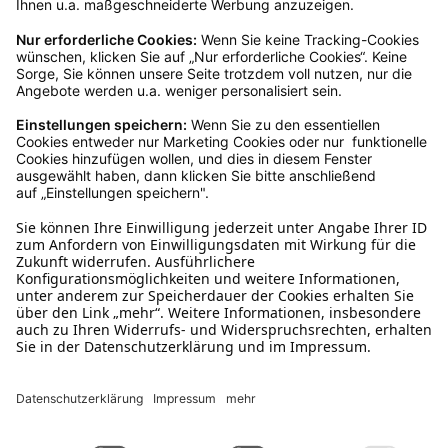
Ja, du hast ein 14-tägiges Widerrufsrecht. Die
Ware muss ungetragen, ungeöffnet und
originalverpackt sein. Bei Verwendung des
Retourelabels übernehmen wir die
Rücksendekosten.
Wie funktioniert die
Rücksendung?
Bitte fülle das Rücksendeformular aus. Dieses
findest du online. Verpacke die Artikel
anschließend sicher und klebe das
Rücksendeetikett auf das Paket. Dieses kannst du
dir in deinem Kundenkonto anfordern. Hast du als
Gast bestellt, schreibe uns eine Email an
verkauf@schecker.de oder rufe zu unseren
Servicezeiten an, dann lassen wir dir ein
Rücksendeetikett zukommen.