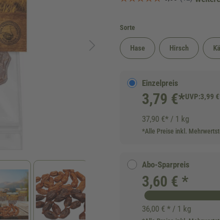
auswählen
Sorte
Hase
Hirsch
Kä
Einzelpreis
3,79 €*
UVP:
3,99 €
37,90 €* / 1 kg
*Alle Preise inkl. Mehrwerts
Abo-Sparpreis
3,60 € *
36,00 € * / 1 kg