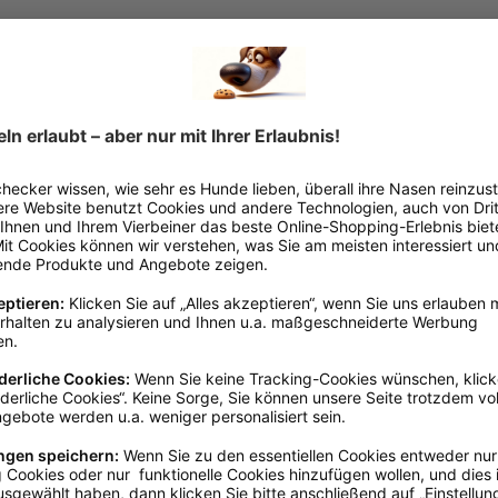
m wiederverschließbaren Beutel
info@polpart.de, www.polpart.de
0 - 5 cm
100g