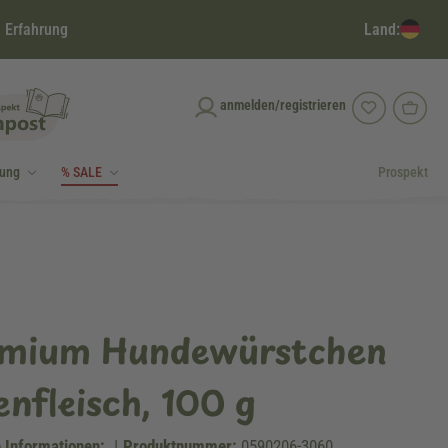
Land:
 Erfahrung
anmelden/registrieren
dung
% SALE
Prospekt
emium Hundewürstchen
nfleisch, 100 g
 Informationen:
|
Produktnummer:
0590206-3060