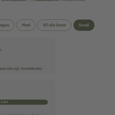
nguru
Pferd
SET-alle Sorten
Strauß
*
teuer und zzgl. Versandkosten
-5.00%