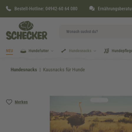
springen
Zur Hauptnavigation springen
Bestell-Hotline:
04942-60 64 080
Ernährungsberatu
NEU
Hundefutter
Hundesnacks
Hundepfleg
Hundesnacks
Kausnacks für Hunde
Bildergalerie überspringen
Merken