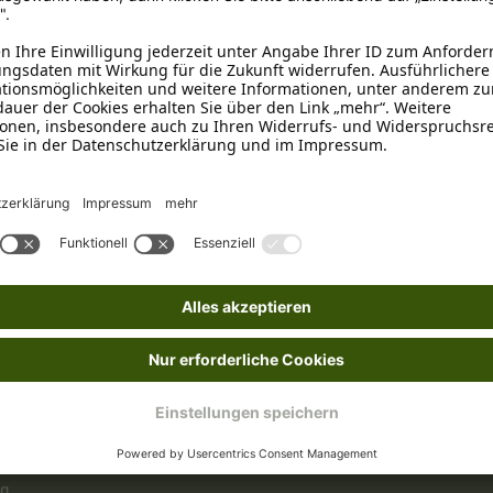
Strauß
Getreidefrei
Kunststoff
, Wiederverschließb
ion
ng