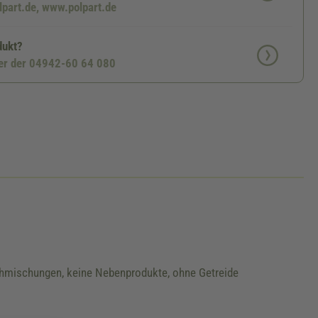
lpart.de, www.polpart.de
dukt?
ter der 04942-60 64 080
schmischungen, keine Nebenprodukte, ohne Getreide