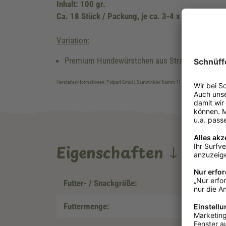
Inhalt: 100 gr.
Ca. 18 Stück / Packung, je ca. 3-4 x 1,5-2 cm, i
Variation:
Premium Hundewürstchen aus Straußenfleisch
Herstellerinformationen: Polpart GmbH, Saatwinkler Damm 11 - 12, D-13627 Berlin, 
Eigenschaften
Futter- / Snackgröße:
Futtermenge: