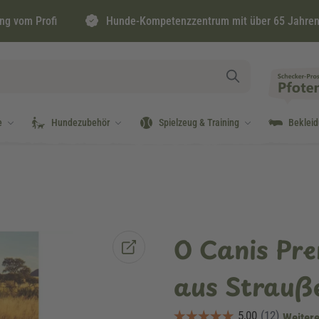
ng vom Profi
Hunde-Kompetenzzentrum mit über 65 Jahren
e
Hundezubehör
Spielzeug & Training
Beklei
O Canis Pr
aus Strauße
Weitere