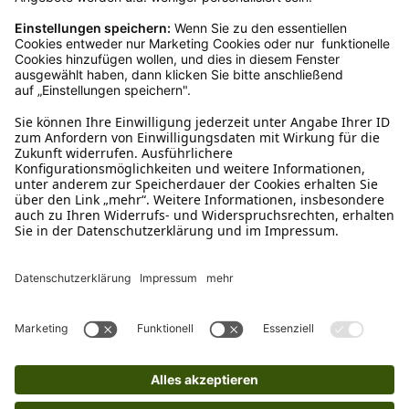
04942-60 64 080
Schreibe uns
verkauf@schecker.de
WhatsApp Support
+49 1520 8997191
Tritt unserem Newsletter bei
Kundenzentrum
Mehr von uns
Barrierefreiheitserklärung
Impressum
AGB
Datenschutz