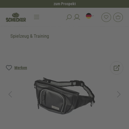
zum Prospekt
alt springen
Spielzeug & Training
Bildergalerie überspringen
Merken