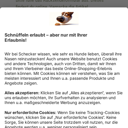
findest du online. Verpacke die Artikel
anschließend sicher und klebe das
Rücksendeetikett auf das Paket. Dieses kannst du
dir in deinem Kundenkonto anfordern. Hast du als
Gast bestellt, schreibe uns eine Email an
verkauf@schecker.de oder rufe zu unseren
Servicezeiten an, dann lassen wir dir ein
Rücksendeetikett zukommen.
Kundenservice
Mo – Fr 9 – 17 Uhr, Sa 9 – 13 Uhr
Ruf uns an