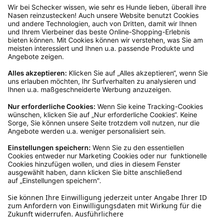
Rücksendeetikett auf das Paket. Dieses kannst du
dir in deinem Kundenkonto anfordern. Hast du als
Gast bestellt, schreibe uns eine Email an
verkauf@schecker.de oder rufe zu unseren
Servicezeiten an, dann lassen wir dir ein
Rücksendeetikett zukommen.
Kundenservice
Mo – Fr 9 – 17 Uhr, Sa 9 – 13 Uhr
Ruf uns an
04942-60 64 080