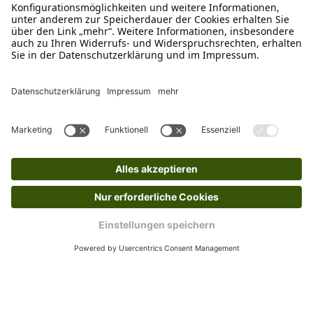
Schreibe uns
verkauf@schecker.de
WhatsApp Support
+49 1520 8997191
Tritt unserem Newsletter bei
Kundenzentrum
Mehr von uns
Barrierefreiheitserklärung
Impressum
AGB
Datenschutz
Widerruf
Cookies
Retouren
© 2025 Schecker GmbH | Webdesign und -entwicklung: Web Labels