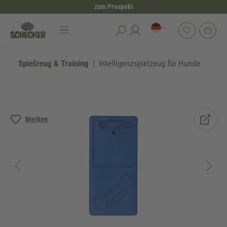
zum Prospekt
alt springen
Spielzeug & Training
Intelligenzspielzeug für Hunde
Bildergalerie überspringen
Merken