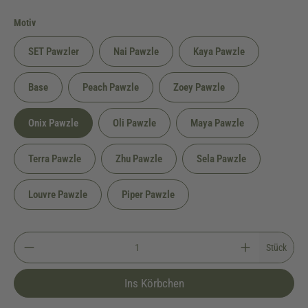
auswählen
Motiv
SET Pawzler
Nai Pawzle
Kaya Pawzle
Base
Peach Pawzle
Zoey Pawzle
Onix Pawzle
Oli Pawzle
Maya Pawzle
Terra Pawzle
Zhu Pawzle
Sela Pawzle
Louvre Pawzle
Piper Pawzle
Stück
Ins Körbchen