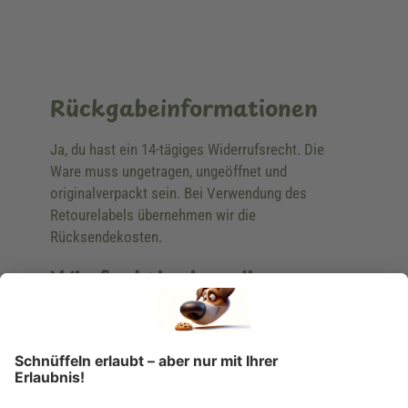
Rückgabeinformationen
Ja, du hast ein 14-tägiges Widerrufsrecht. Die
Ware muss ungetragen, ungeöffnet und
originalverpackt sein. Bei Verwendung des
Retourelabels übernehmen wir die
Rücksendekosten.
Wie funktioniert die
Rücksendung?
Bitte fülle das Rücksendeformular aus. Dieses
findest du online. Verpacke die Artikel
anschließend sicher und klebe das