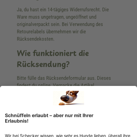
Ja, du hast ein 14-tägiges Widerrufsrecht. Die
Ware muss ungetragen, ungeöffnet und
originalverpackt sein. Bei Verwendung des
Retourelabels übernehmen wir die
Rücksendekosten.
Wie funktioniert die
Rücksendung?
Bitte fülle das Rücksendeformular aus. Dieses
findest du online. Verpacke die Artikel
anschließend sicher und klebe das
Rücksendeetikett auf das Paket. Dieses kannst du
dir in deinem Kundenkonto anfordern. Hast du als
Gast bestellt, schreibe uns eine Email an
verkauf@schecker.de oder rufe zu unseren
Servicezeiten an, dann lassen wir dir ein
Rücksendeetikett zukommen.