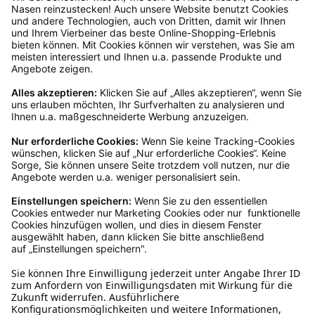
Kundenservice
Mo – Fr 9 – 17 Uhr, Sa 9 – 13 Uhr
Ruf uns an
04942-60 64 080
Schreibe uns
verkauf@schecker.de
WhatsApp Support
+49 1520 8997191