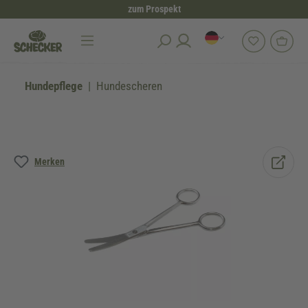
zum Prospekt
alt springen
Hundepflege
Hundescheren
Bildergalerie überspringen
Merken