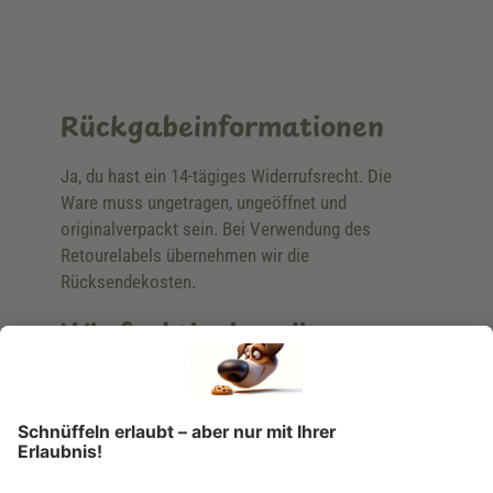
Rückgabeinformationen
Ja, du hast ein 14-tägiges Widerrufsrecht. Die
Ware muss ungetragen, ungeöffnet und
originalverpackt sein. Bei Verwendung des
Retourelabels übernehmen wir die
Rücksendekosten.
Wie funktioniert die
Rücksendung?
Bitte fülle das Rücksendeformular aus. Dieses
findest du online. Verpacke die Artikel
anschließend sicher und klebe das