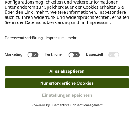
Schreibe uns
verkauf@schecker.de
WhatsApp Support
+49 1520 8997191
Tritt unserem Newsletter bei
Kundenzentrum
Mehr von uns
Barrierefreiheitserklärung
Impressum
AGB
Datenschutz
Widerruf
Cookies
Retouren
© 2025 Schecker GmbH | Webdesign und -entwicklung: Web Labels