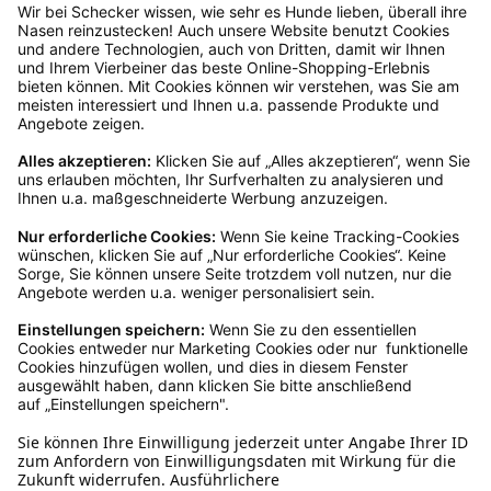
Rücksendeetikett auf das Paket. Dieses kannst du
dir in deinem Kundenkonto anfordern. Hast du als
Gast bestellt, schreibe uns eine Email an
verkauf@schecker.de oder rufe zu unseren
Servicezeiten an, dann lassen wir dir ein
Rücksendeetikett zukommen.
Kundenservice
Mo – Fr 9 – 17 Uhr, Sa 9 – 13 Uhr
Ruf uns an
04942-60 64 080