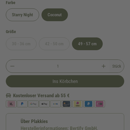
auswählen
Farbe
Starry Night
Coconut
auswählen
Größe
30 - 36 cm
42 - 50 cm
49 - 57 cm
(Diese Option ist zurzeit nicht verfügbar.)
(Diese Option ist zurzeit nicht verfügbar.)
Stück
Ins Körbchen
Kostenloser Versand ab 55 €
Über Plakkies
Herstellerinformationen: Bertify GmbH,