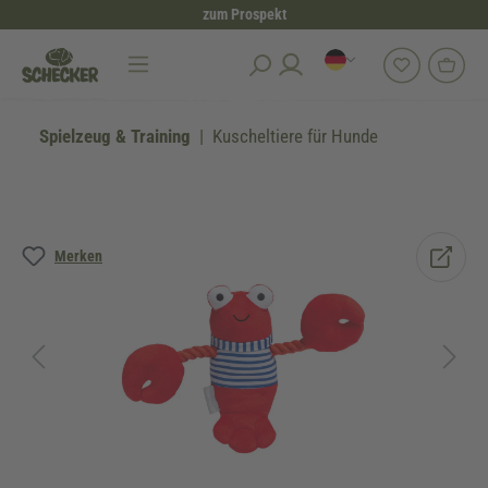
zum Prospekt
alt springen
Spielzeug & Training
Kuscheltiere für Hunde
Bildergalerie überspringen
Merken