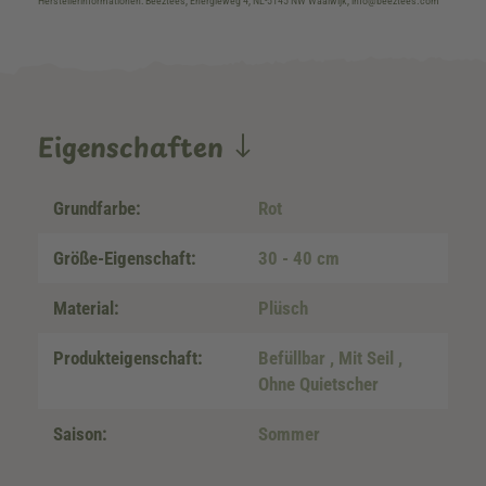
Herstellerinformationen: Beeztees, Energieweg 4, NL-5145 NW Waalwijk, info@beeztees.com
Eigenschaften
Grundfarbe:
Rot
Größe-Eigenschaft:
30 - 40 cm
Material:
Plüsch
Produkteigenschaft:
Befüllbar
, Mit Seil
,
Ohne Quietscher
Saison:
Sommer