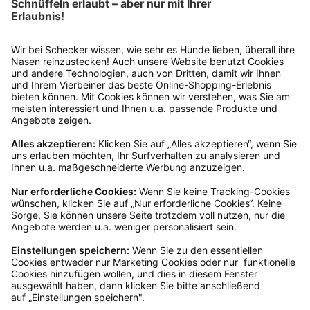
findest du online. Verpacke die Artikel
anschließend sicher und klebe das
Rücksendeetikett auf das Paket. Dieses kannst du
dir in deinem Kundenkonto anfordern. Hast du als
Gast bestellt, schreibe uns eine Email an
verkauf@schecker.de oder rufe zu unseren
Servicezeiten an, dann lassen wir dir ein
Rücksendeetikett zukommen.
Kundenservice
Mo – Fr 9 – 17 Uhr, Sa 9 – 13 Uhr
Ruf uns an
04942-60 64 080