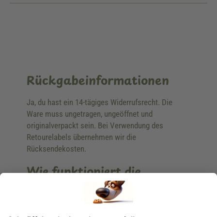
Rückgabeinformationen
Ja, du hast ein 14-tägiges Widerrufsrecht. Die
Ware muss ungetragen, ungeöffnet und
originalverpackt sein. Bei Verwendung des
Retourelabels übernehmen wir die
Rücksendekosten.
Wie funktioniert die
Rücksendung?
Bitte fülle das Rücksendeformular aus. Dieses