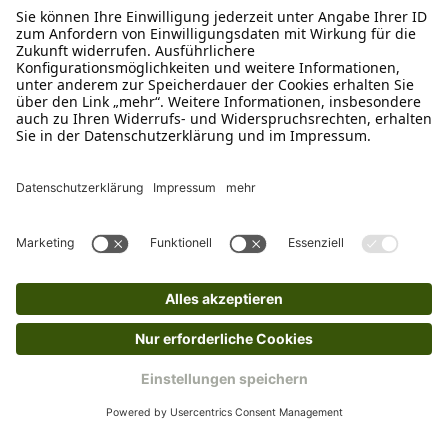
Schreibe uns
verkauf@schecker.de
WhatsApp Support
+49 1520 8997191
Tritt unserem Newsletter bei
Kundenzentrum
Mehr von uns
Barrierefreiheitserklärung
Impressum
AGB
Datenschutz
Widerruf
Cookies
Retouren