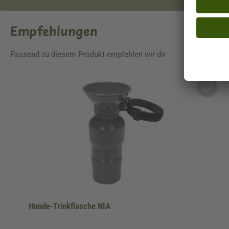
Empfehlungen
Passend zu diesem Produkt empfehlen wir dir
Produktgalerie überspringen
Hunde-Trinkflasche NIA