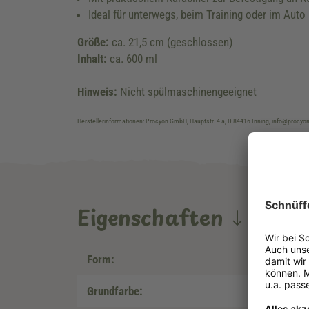
Ideal für unterwegs, beim Training oder im Auto
Größe:
ca. 21,5 cm (geschlossen)
Inhalt:
ca. 600 ml
Hinweis:
Nicht spülmaschinengeeignet
Herstellerinformationen: Procyon GmbH, Hauptstr. 4 a, D-84416 Inning, info@proc
Eigenschaften
Form:
Grundfarbe: