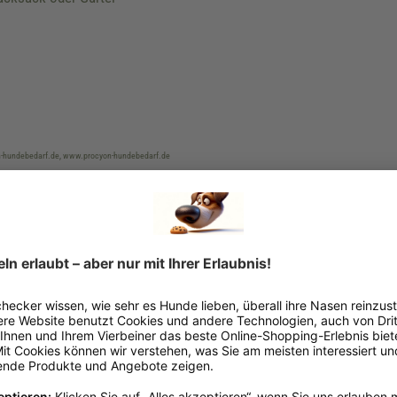
yon-hundebedarf.de, www.procyon-hundebedarf.de
Rund
Grün