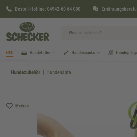
springen
Zur Hauptnavigation springen
Bestell-Hotline:
04942-60 64 080
Ernährungsberatu
NEU
Hundefutter
Hundesnacks
Hundepfleg
Hundezubehör
Hundenäpfe
Bildergalerie überspringen
Merken