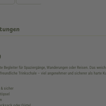
tungen
n
te Begleiter für Spaziergänge, Wanderungen oder Reisen. Das weiche,
freundliche Trinkschale – viel angenehmer und sicherer als harte 
 & sicher
töpsel
en
ucksack oder Gürtel