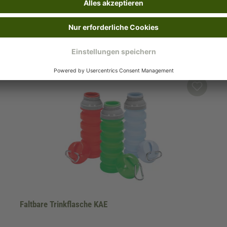
Faltbare Trinkflasche KAE