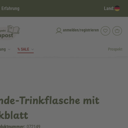
Land:
 Erfahrung
anmelden/registrieren
dung
% SALE
Prospekt
de-Trinkflasche mit
kblatt
duktnummer:
072149