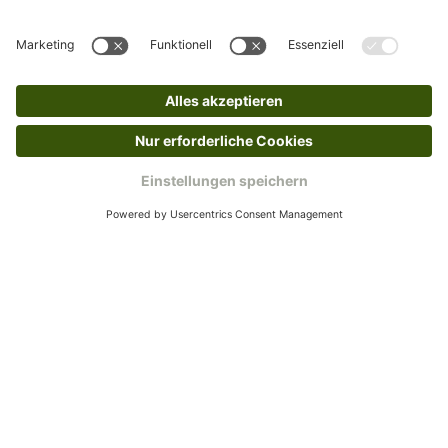
Rücksendeetikett zukommen.
Kundenservice
Mo – Fr 9 – 17 Uhr, Sa 9 – 13 Uhr
Ruf uns an
04942-60 64 080
Schreibe uns
verkauf@schecker.de
WhatsApp Support
+49 1520 8997191