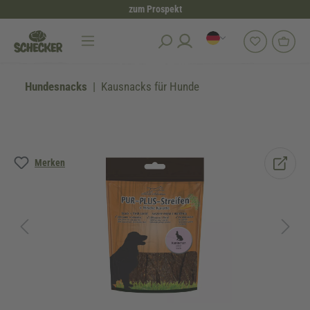
zum Prospekt
alt springen
Hundesnacks
Kausnacks für Hunde
Bildergalerie überspringen
Merken