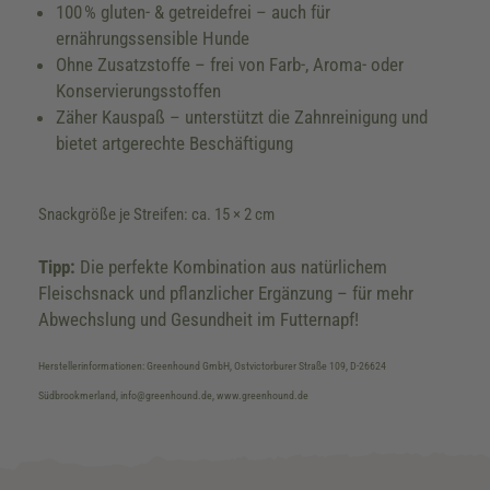
100 % gluten- & getreidefrei – auch für
ernährungssensible Hunde
Ohne Zusatzstoffe – frei von Farb-, Aroma- oder
Konservierungsstoffen
Zäher Kauspaß – unterstützt die Zahnreinigung und
bietet artgerechte Beschäftigung
Snackgröße je Streifen: ca. 15 × 2 cm
Tipp:
Die perfekte Kombination aus natürlichem
Fleischsnack und pflanzlicher Ergänzung – für mehr
Abwechslung und Gesundheit im Futternapf!
Herstellerinformationen: Greenhound GmbH, Ostvictorburer Straße 109, D-26624
Südbrookmerland, info@greenhound.de, www.greenhound.de