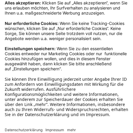
Ja, du hast ein 14-tägiges Widerrufsrecht. Die
Ware muss ungetragen, ungeöffnet und
originalverpackt sein. Bei Verwendung des
Retourelabels übernehmen wir die
Rücksendekosten.
Wie funktioniert die
Rücksendung?
Bitte fülle das Rücksendeformular aus. Dieses
findest du online. Verpacke die Artikel
anschließend sicher und klebe das
Rücksendeetikett auf das Paket. Dieses kannst du
dir in deinem Kundenkonto anfordern. Hast du als
Gast bestellt, schreibe uns eine Email an
verkauf@schecker.de oder rufe zu unseren
Servicezeiten an, dann lassen wir dir ein