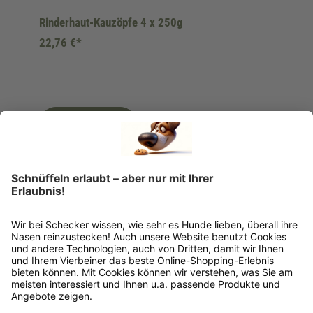
Rinderhaut-Kauzöpfe 4 x 250g
22,76 €*
Ins Körbchen
Rückgabeinformationen