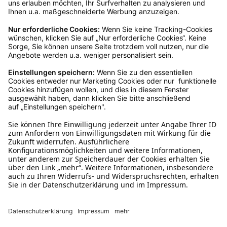
Kundenservice
Mo – Fr 9 – 17 Uhr, Sa 9 – 13 Uhr
Ruf uns an
04942-60 64 080
Schreibe uns
verkauf@schecker.de
WhatsApp Support
+49 1520 8997191