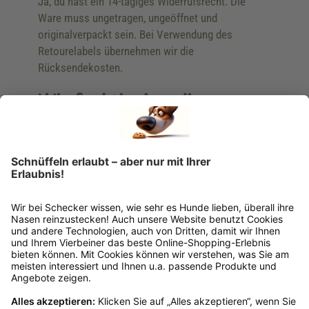
Ja, du hast ein 14-tägiges Widerrufsrecht. Die
Ware muss ungetragen, ungeöffnet und
originalverpackt sein. Bei Verwendung des
Retourelabels übernehmen wir die
Rücksendekosten.
Wie funktioniert die
Rücksendung?
Bitte fülle das Rücksendeformular aus. Dieses
findest du online. Verpacke die Artikel
anschließend sicher und klebe das
Rücksendeetikett auf das Paket. Dieses kannst du
dir in deinem Kundenkonto anfordern. Hast du als
Gast bestellt, schreibe uns eine Email an
verkauf@schecker.de oder rufe zu unseren
Servicezeiten an, dann lassen wir dir ein
Rücksendeetikett zukommen.