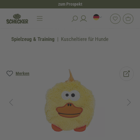
zum Prospekt
alt springen
Spielzeug & Training
Kuscheltiere für Hunde
Bildergalerie überspringen
Merken