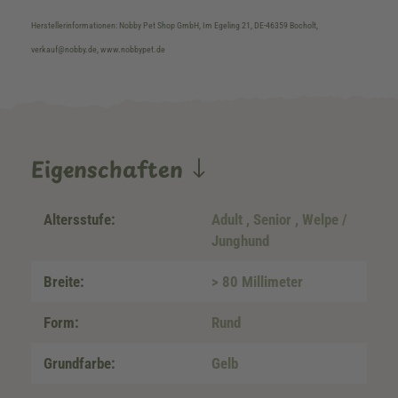
Herstellerinformationen: Nobby Pet Shop GmbH, Im Egeling 21, DE-46359 Bocholt,
verkauf@nobby.de, www.nobbypet.de
Eigenschaften
Altersstufe:
Adult
, Senior
, Welpe /
Junghund
Breite:
> 80 Millimeter
Form:
Rund
Grundfarbe:
Gelb