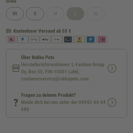
auswählen
Größe
XS
S
M
L
XL
(Diese Option ist zurzeit nicht verfügbar.)
(Diese Option ist zurzeit nicht verfügba
(Diese Option ist zurzeit 
Kostenloser Versand ab 55 €
Über Rukka Pets
Herstellerinformationen: L-Fashion Group
Oy, Box 55, FIN-15501 Lahti,
customerservice@rukkapets.com
Fragen zu deinem Produkt?
Melde dich bei uns unter der 04942-60 64
080