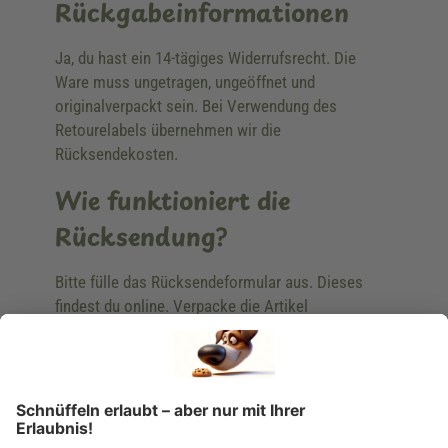
Rückgabeinformationen
Ja, du hast ein 14-tägiges Widerrufsrecht. Die
Ware muss ungetragen, ungeöffnet und
originalverpackt sein. Bei Verwendung des
Retourelabels übernehmen wir die
Rücksendekosten.
Wie funktioniert die
Rücksendung?
Bitte fülle das Rücksendeformular aus. Dieses
findest du online. Verpacke die Artikel
anschließend sicher und klebe das
Rücksendeetikett auf das Paket. Dieses kannst du
dir in deinem Kundenkonto anfordern. Hast du als
Gast bestellt, schreibe uns eine Email an
verkauf@schecker.de oder rufe zu unseren