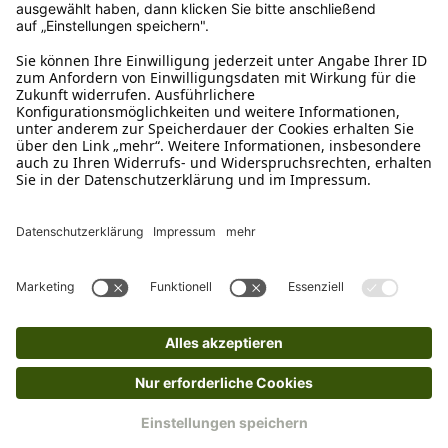
Ruf uns an
04942-60 64 080
Schreibe uns
verkauf@schecker.de
WhatsApp Support
+49 1520 8997191
Tritt unserem Newsletter bei
Kundenzentrum
Mehr von uns