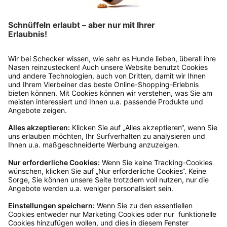
Bitte fülle das Rücksendeformular aus. Dieses
findest du online. Verpacke die Artikel
anschließend sicher und klebe das
Rücksendeetikett auf das Paket. Dieses kannst du
dir in deinem Kundenkonto anfordern. Hast du als
Gast bestellt, schreibe uns eine Email an
verkauf@schecker.de oder rufe zu unseren
Servicezeiten an, dann lassen wir dir ein
Rücksendeetikett zukommen.
Kundenservice
Mo – Fr 9 – 17 Uhr, Sa 9 – 13 Uhr