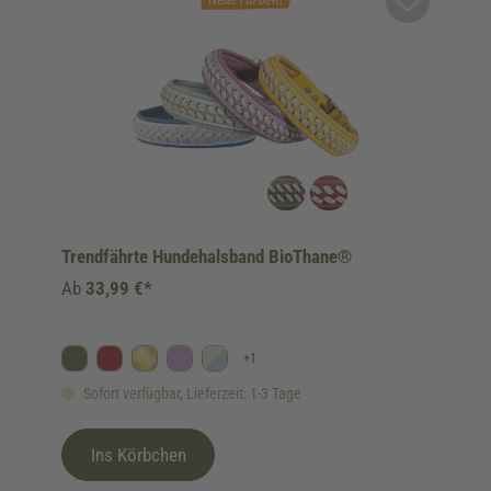
Trendfährte Hundehalsband BioThane®
Ab
33,99 €*
+
1
Oliv
Bordeaux
Gold
Flieder
Himmelblau/Beige
Sofort verfügbar, Lieferzeit: 1-3 Tage
Ins Körbchen