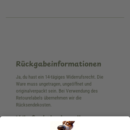
Rückgabeinformationen
Ja, du hast ein 14-tägiges Widerrufsrecht. Die
Ware muss ungetragen, ungeöffnet und
originalverpackt sein. Bei Verwendung des
Retourelabels übernehmen wir die
Rücksendekosten.
Wie funktioniert die
Rücksendung?