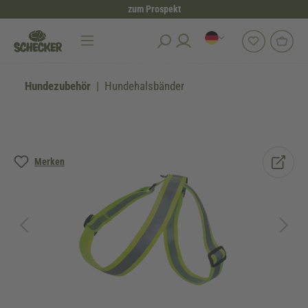
zum Prospekt
alt springen
Hundezubehör
Hundehalsbänder
Bildergalerie überspringen
Merken