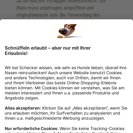
Ja, du hast ein 14-tägiges Widerrufsrecht. Die
Ware muss ungetragen, ungeöffnet und
originalverpackt sein. Bei Verwendung des
Retourelabels übernehmen wir die
Rücksendekosten.
Wie funktioniert die
Rücksendung?
Bitte fülle das Rücksendeformular aus. Dieses
findest du online. Verpacke die Artikel
anschließend sicher und klebe das
Rücksendeetikett auf das Paket. Dieses kannst du
dir in deinem Kundenkonto anfordern. Hast du als
Gast bestellt, schreibe uns eine Email an
verkauf@schecker.de oder rufe zu unseren
Servicezeiten an, dann lassen wir dir ein
Rücksendeetikett zukommen.