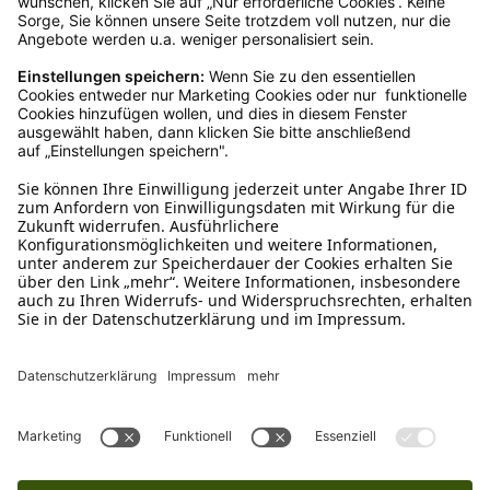
Kundenservice
Mo – Fr 9 – 17 Uhr, Sa 9 – 13 Uhr
Ruf uns an
04942-60 64 080
Schreibe uns
verkauf@schecker.de
WhatsApp Support
+49 1520 8997191