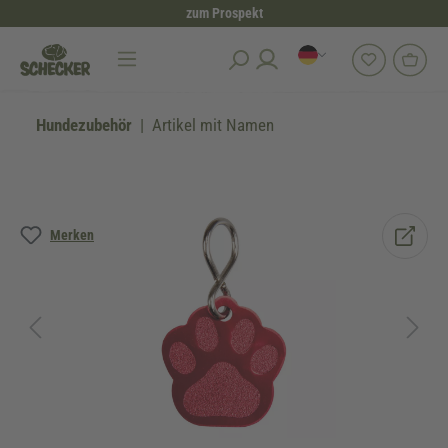
zum Prospekt
alt springen
Hundezubehör
Artikel mit Namen
Bildergalerie überspringen
Merken