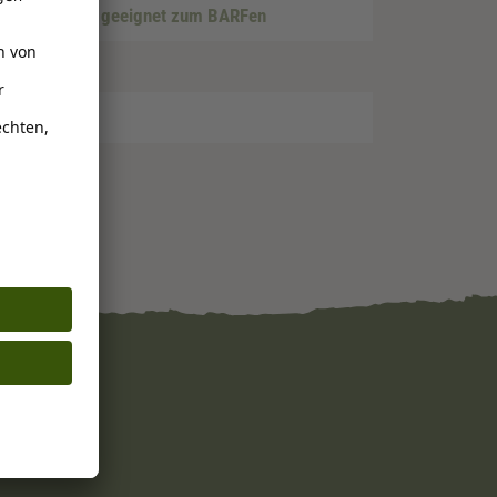
agen & Darm
, geeignet zum BARFen