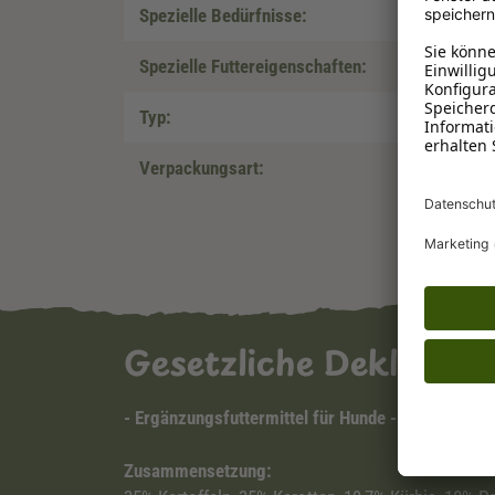
Spezielle Bedürfnisse:
Spezielle Futtereigenschaften:
Typ:
Verpackungsart:
Gesetzliche Deklarat
- Ergänzungsfuttermittel für Hunde -
Zusammensetzung: