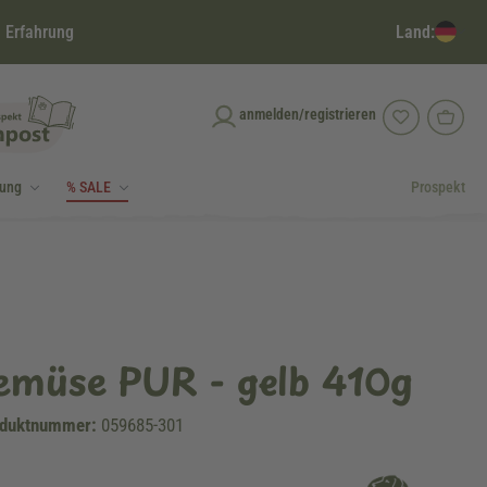
Land:
 Erfahrung
anmelden/registrieren
dung
% SALE
Prospekt
emüse PUR - gelb 410g
duktnummer:
059685-301