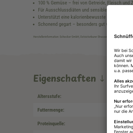
100 % Gemüse – frei von Getreide, Fleisch und 
Für Ausschlussdiäten und sensible Hunde geeig
Unterstützt eine kalorienbewusste Fütterung
Schonend gegart – besonders gut verdaulich
Herstellerinformation: Schecker GmbH, Ostvictorburer Strasse 109, DE-26624, Süd
Eigenschaften
Altersstufe:
Futtermenge:
Proteinquelle: