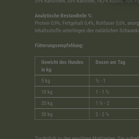
35% Kartoffeln, 35% Karotten, 19,7% Kürbis, 10% P
Analytische Bestandteile %:
Protein 0,9%, Fettgehalt 0,4%, Rohfaser 0,6%, anor
Inhaltsstoffe unterliegen den natürlichen Schwank
Fütterungsempfehlung:
Gewicht des Hundes
Dosen am Tag
in kg
5 kg
½ - 1
10 kg
1 - 1 ½
20 kg
1 ½ - 2
30 kg
2 - 2 ½
Zusätzlich zu den regulären Mahlzeiten. Die aufgef