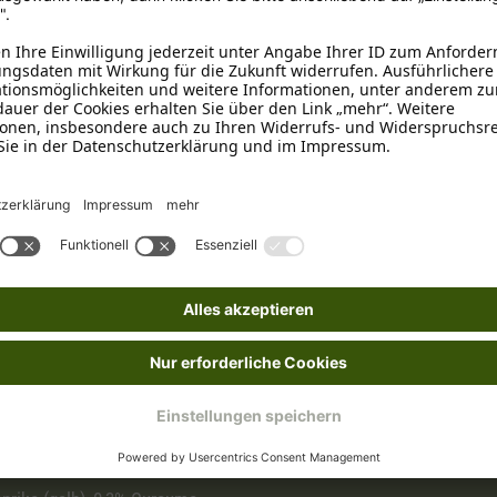
Bei Übergewicht
, Fettarm
, M
Vegan
, Vegetarisch
Pur
Dose
ion