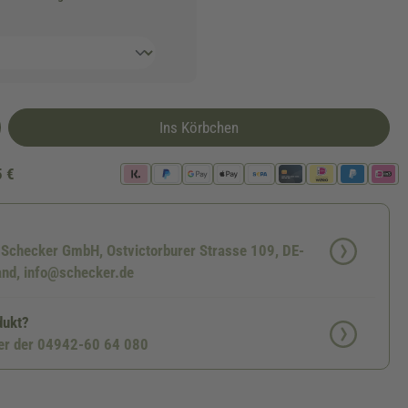
Ins Körbchen
5 €
: Schecker GmbH, Ostvictorburer Strasse 109, DE-
nd, info@schecker.de
dukt?
ter der 04942-60 64 080