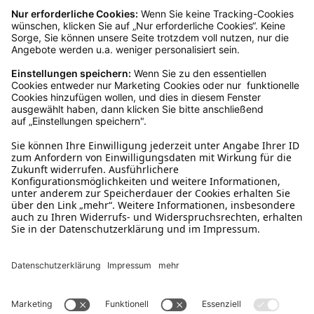
Ware muss ungetragen, ungeöffnet und
originalverpackt sein. Bei Verwendung des
Retourelabels übernehmen wir die
Rücksendekosten.
Wie funktioniert die
Rücksendung?
Bitte fülle das Rücksendeformular aus. Dieses
findest du online. Verpacke die Artikel
anschließend sicher und klebe das
Rücksendeetikett auf das Paket. Dieses kannst du
dir in deinem Kundenkonto anfordern. Hast du als
Gast bestellt, schreibe uns eine Email an
verkauf@schecker.de oder rufe zu unseren
Servicezeiten an, dann lassen wir dir ein
Rücksendeetikett zukommen.