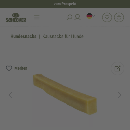
zum Prospekt
alt springen
Hundesnacks
Kausnacks für Hunde
Bildergalerie überspringen
Merken