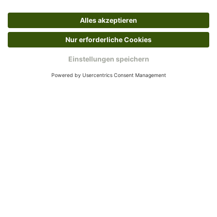
Kundenservice
Mo – Fr 9 – 17 Uhr, Sa 9 – 13 Uhr
Ruf uns an
04942-60 64 080
Schreibe uns
verkauf@schecker.de
WhatsApp Support
+49 1520 8997191
Tritt unserem Newsletter bei