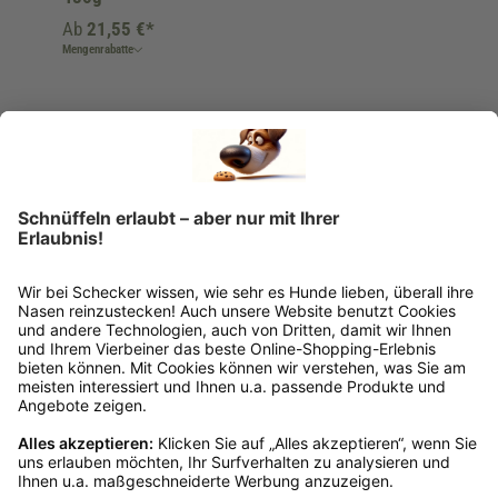
Ab
21,55 €*
Mengenrabatte
Ins Körbchen
Rückgabeinformationen
Ja, du hast ein 14-tägiges Widerrufsrecht. Die