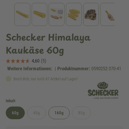
Schecker Himalaya
Kaukäse 60g
Weitere Informationen:
|
Produktnummer:
0590252-370-41
Beeil dich, nur noch 87 Artikel auf Lager!
auswählen
Inhalt
60g
40g
160g
85g
(Diese Option ist zurzeit nicht verfügbar.)
(Diese Option ist zurzeit nicht ve