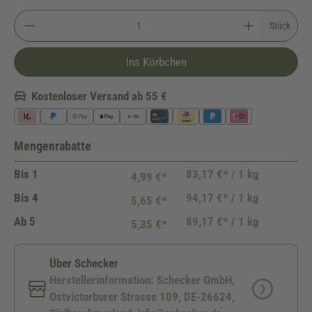
Stück
Ins Körbchen
Kostenloser Versand ab 55 €
Mengenrabatte
Bis
1
83,17 €* / 1 kg
4,99 €*
Bis
4
94,17 €* / 1 kg
5,65 €*
Ab
5
89,17 €* / 1 kg
5,35 €*
Über Schecker
Herstellerinformation: Schecker GmbH,
Ostvictorburer Strasse 109, DE-26624,