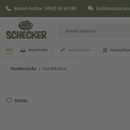
springen
Zur Hauptnavigation springen
Bestell-Hotline:
04942-60 64 080
Ernährungsberatu
NEU
Hundefutter
Hundesnacks
Hundepfleg
Hundesnacks
Hundekekse
Bildergalerie überspringen
Merken