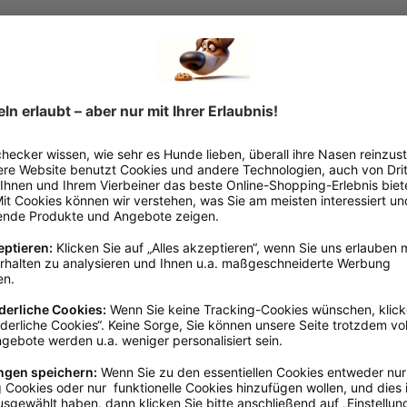
nd proteinreich
 Nährstoffe und Geschmack
he Hunde
ch
ack und Nährwert – auch für Hunde mit empfindlichem Magen.
brookmerland, info@schecker.de