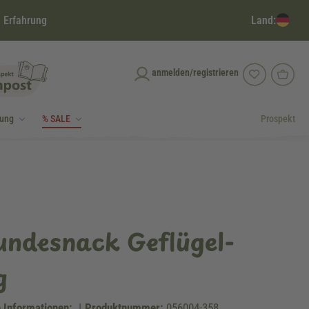
Land:
 Erfahrung
anmelden/registrieren
dung
% SALE
Prospekt
undesnack Geflügel-
g
 Informationen:
|
Produktnummer:
056004-358