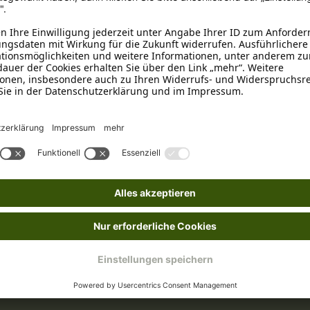
0 - 5 cm
Geflügel
Getreidefrei
Kunststoff
ion