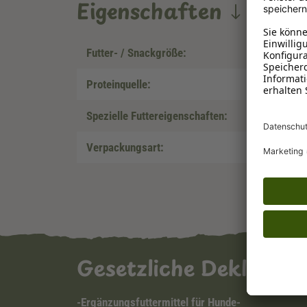
Eigenschaften
Futter- / Snackgröße:
Proteinquelle:
Spezielle Futtereigenschaften:
Verpackungsart:
Gesetzliche Deklarat
-Ergänzungsfuttermittel für Hunde-