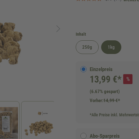
auswählen
Inhalt
250g
1kg
Einzelpreis
13,99 €*
%
(6.67% gespart)
Vorher:
14,99 €*
*Alle Preise inkl. Mehrwerts
Abo-Sparpreis