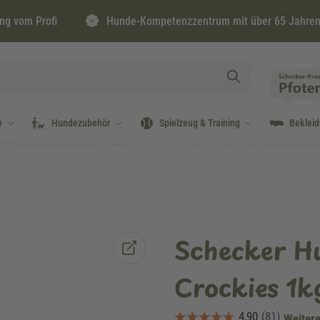
ng vom Profi
Hunde-Kompetenzzentrum mit über 65 Jahren
e
Hundezubehör
Spielzeug & Training
Beklei
Schecker H
Crockies 1k
Weitere