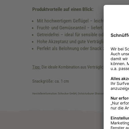
Produktvorteile auf einen Blick:
Mit hochwertigem Geflügel – leicht verdaulich u
Frucht- und Gemüseanteil – liefert zusätzliche
Getreidefrei – ideal für sensible oder allergisc
Hohe Akzeptanz und gute Verträglichkeit
Perfekt als Belohnung oder Snack zwischendur
Tipp:
Die ideale Kombination aus Verträglichkeit, Geschm
Snackgröße: ca. 1 cm
Herstellerinformation: Schecker GmbH, Ostvictorburer Strasse 109, DE-26624, Süd