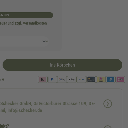
-5.00%
teuer und zzgl. Versandkosten
Ins Körbchen
5 €
: Schecker GmbH, Ostvictorburer Strasse 109, DE-
nd, info@schecker.de
dukt?