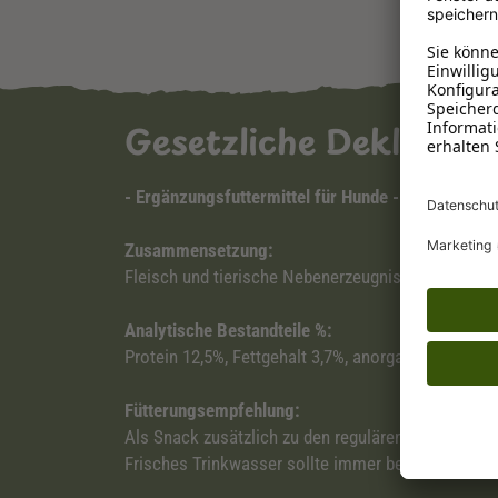
Gesetzliche Deklarat
- Ergänzungsfuttermittel für Hunde -
Zusammensetzung:
Fleisch und tierische Nebenerzeugnisse (70% Pute)
Analytische Bestandteile %:
Protein 12,5%, Fettgehalt 3,7%, anorganische Stoff
Fütterungsempfehlung:
Als Snack zusätzlich zu den regulären Mahlzeiten 
Frisches Trinkwasser sollte immer bereitstehen. 