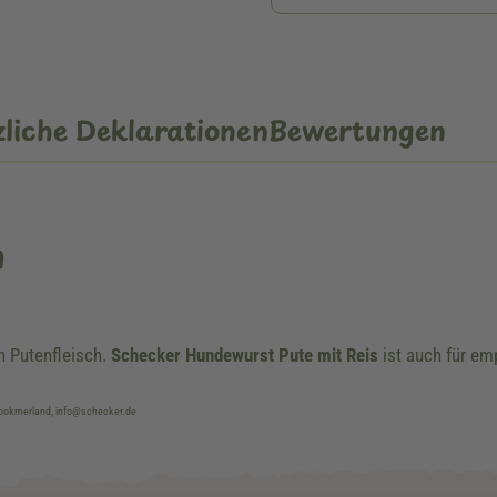
liche Deklarationen
Bewertungen
n
n Putenfleisch.
Schecker Hundewurst Pute mit Reis
ist auch für e
brookmerland, info@schecker.de