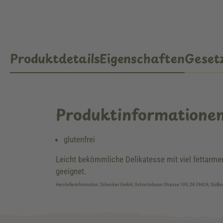
Produktdetails
Eigenschaften
Gesetz
Produktinformatione
glutenfrei
Leicht bekömmliche Delikatesse mit viel fettarme
geeignet.
Herstellerinformation: Schecker GmbH, Ostvictorburer Strasse 109, DE-26624, Süd