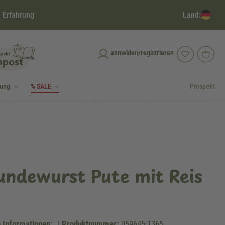
Land:
 Erfahrung
anmelden/registrieren
dung
% SALE
Prospekt
ndewurst Pute mit Reis
 Informationen:
|
Produktnummer:
059645-1365