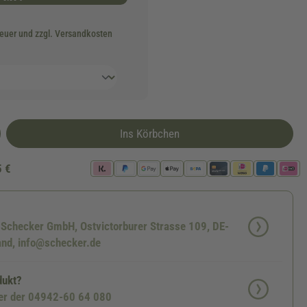
teuer und zzgl. Versandkosten
Ins Körbchen
5 €
: Schecker GmbH, Ostvictorburer Strasse 109, DE-
nd, info@schecker.de
dukt?
ter der 04942-60 64 080