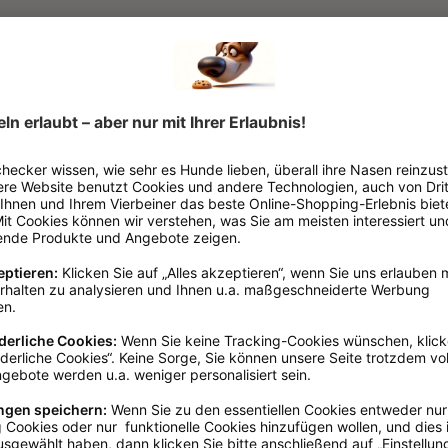
Adult
, Senior
400g
Pute
Magen & Darm
Fettarm
, Für empfindliche Hu
Wurst
Kunststoff