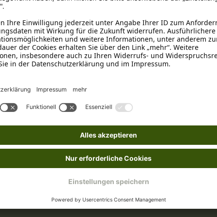
ion
, Reis (7%).
e 2,2%, Rohfaser 0,4%, Feuchte 79,8%.
füttern. Bis zu 200g pro 10kg Hundegewicht. Gegebenenfalls das Ha
Nach dem Öffnen gekühlt lagern und bald aufbrauchen!