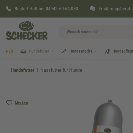
springen
Zur Hauptnavigation springen
Bestell-Hotline:
04942-60 64 080
Ernährungsberatu
NEU
Hundefutter
Hundesnacks
Hundepfleg
Hundefutter
Nassfutter für Hunde
Bildergalerie überspringen
Merken