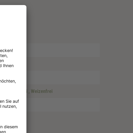
nde
, Glutenfrei
, Weizenfrei