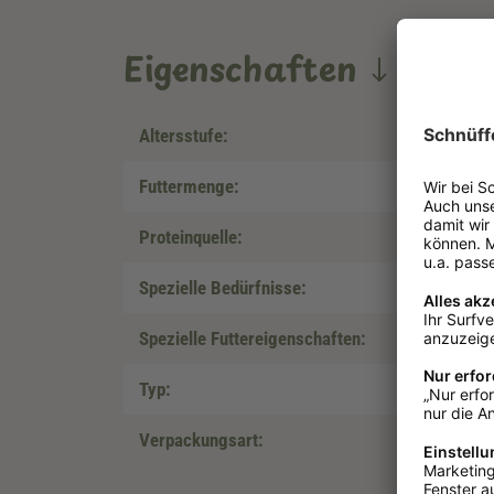
Eigenschaften
Altersstufe:
Futtermenge:
Proteinquelle:
Spezielle Bedürfnisse:
Spezielle Futtereigenschaften:
Typ:
Verpackungsart: