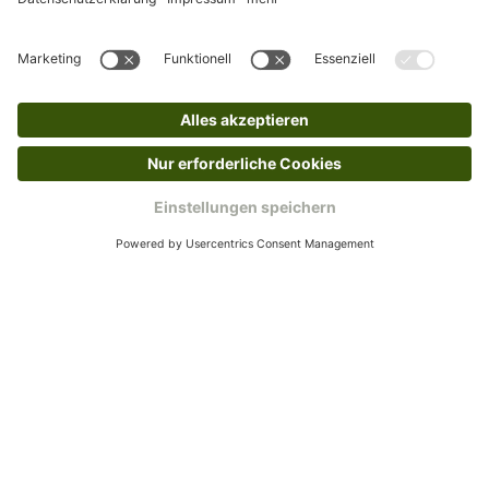
Rücksendeetikett zukommen.
Kundenservice
Mo – Fr 9 – 17 Uhr, Sa 9 – 13 Uhr
Ruf uns an
04942-60 64 080
Schreibe uns
verkauf@schecker.de
WhatsApp Support
+49 1520 8997191