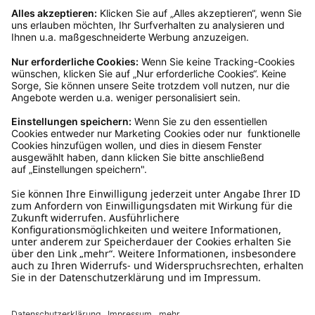
Rückgabeinformationen
Ja, du hast ein 14-tägiges Widerrufsrecht. Die
Ware muss ungetragen, ungeöffnet und
originalverpackt sein. Bei Verwendung des
Retourelabels übernehmen wir die
Rücksendekosten.
Wie funktioniert die
Rücksendung?
Bitte fülle das Rücksendeformular aus. Dieses
findest du online. Verpacke die Artikel
anschließend sicher und klebe das
Rücksendeetikett auf das Paket. Dieses kannst du
dir in deinem Kundenkonto anfordern. Hast du als
Gast bestellt, schreibe uns eine Email an
verkauf@schecker.de oder rufe zu unseren
Servicezeiten an, dann lassen wir dir ein