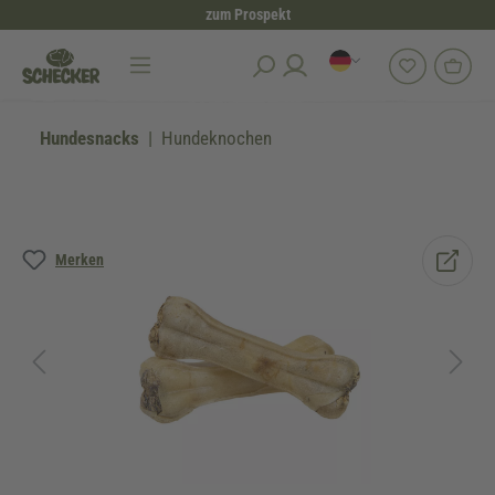
zum Prospekt
alt springen
Hundesnacks
Hundeknochen
Bildergalerie überspringen
Merken