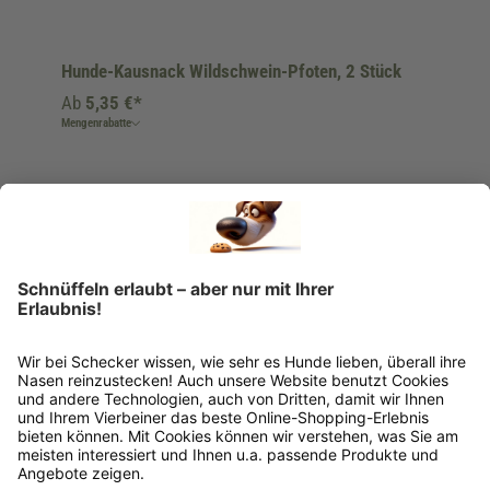
Hunde-Kausnack Wildschwein-Pfoten, 2 Stück
Ab
5,35 €*
Mengenrabatte
Ins Körbchen