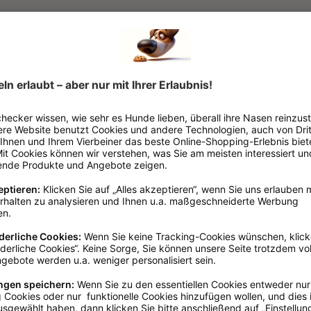
0,5 - 1 cm
, 1 - 2 cm
100g
Bei Übergewicht
Fettarm
, Glutenfrei
, Ohne Zu
Kunststoff
ion