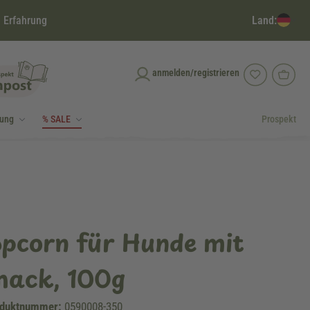
Land:
 Erfahrung
anmelden/registrieren
dung
% SALE
Prospekt
opcorn für Hunde mit
mack, 100g
duktnummer:
0590008-350