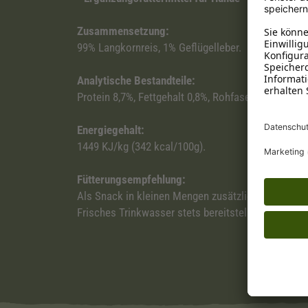
Zusammensetzung:
99% Langkornreis, 1% Geflügelleber.
Analytische Bestandteile:
Protein 8,7%, Fettgehalt 0,8%, Rohfaser 1%, anorga
Energiegehalt:
1449 KJ/kg (342 kcal/100g).
Fütterungsempfehlung:
Als Snack in kleinen Mengen zusätzlich zur regulär
Frisches Trinkwasser stets bereitstellen.