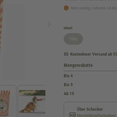
Nicht vorrätig, Lieferzeit: 4-8 W
auswählen
Inhalt
100g
(Diese Option ist zurzeit nicht ve
Kostenloser Versand ab 5
Mengenrabatte
Bis
4
Bis
9
Ab
10
Über Schecker
Herstellerinformation