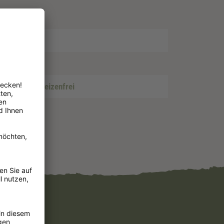
ckerzusatz
, Weizenfrei