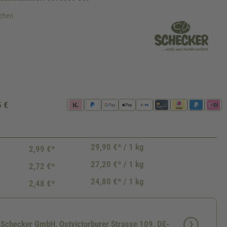
ochen
rfügbar.)
5 €
29,90 €* / 1 kg
2,99 €*
27,20 €* / 1 kg
2,72 €*
24,80 €* / 1 kg
2,48 €*
: Schecker GmbH, Ostvictorburer Strasse 109, DE-