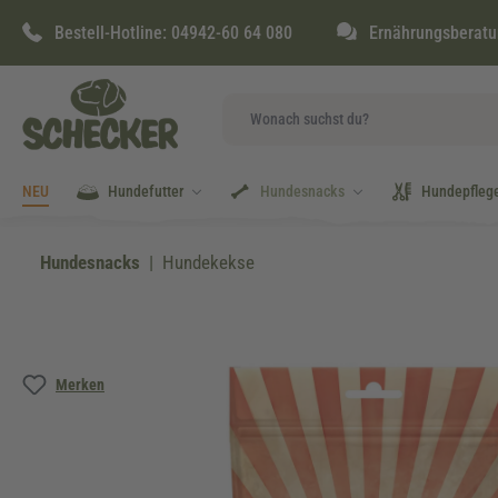
springen
Zur Hauptnavigation springen
Bestell-Hotline:
04942-60 64 080
Ernährungsberatu
NEU
Hundefutter
Hundesnacks
Hundepfleg
Hundesnacks
Hundekekse
Bildergalerie überspringen
Merken