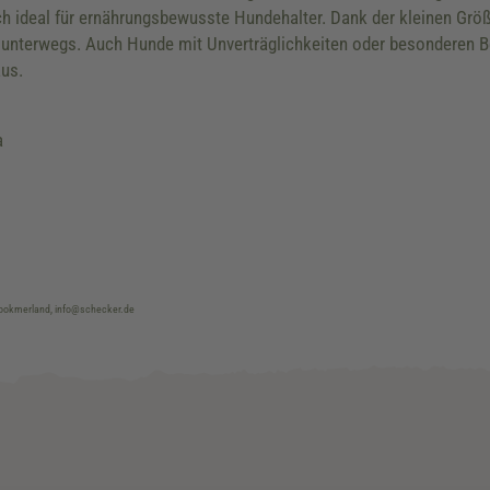
h ideal für ernährungsbewusste Hundehalter. Dank der kleinen Größ
nterwegs. Auch Hunde mit Unverträglichkeiten oder besonderen Bedü
us.
a
brookmerland, info@schecker.de