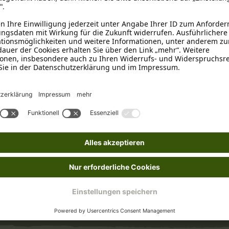
nischer Stoff 0,4%, Feuchte 8%.
en Fütterung reichen. 5-20 Stück/Tag (3 Stk. = 1g).