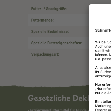
Futter- / Snackgröße:
Futtermenge:
Spezielle Bedürfnisse:
Spezielle Futtereigenschaften:
Verpackungsart:
Gesetzliche Deklarat
- Ergänzungsfuttermittel für Hunde -