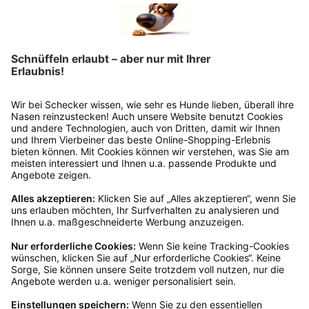
Ins Körbchen
Rückgabeinformationen
Ja, du hast ein 14-tägiges Widerrufsrecht. Die
Ware muss ungetragen, ungeöffnet und
originalverpackt sein. Bei Verwendung des
Retourelabels übernehmen wir die
Rücksendekosten.