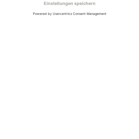
Mo – Fr 9 – 17 Uhr, Sa 9 – 13 Uhr
Ruf uns an
04942-60 64 080
Schreibe uns
verkauf@schecker.de
WhatsApp Support
+49 1520 8997191
Tritt unserem Newsletter bei
Kundenzentrum
Mehr von uns