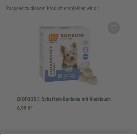
Passend zu diesem Produkt empfehlen wir dir
Produktgalerie überspringen
BIOFOOD® Schaffett-Bonbons mit Knoblauch
6,99 €*