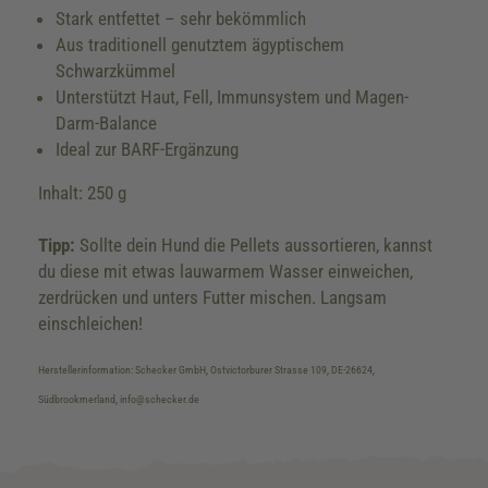
Stark entfettet – sehr bekömmlich
Aus traditionell genutztem ägyptischem
Schwarzkümmel
Unterstützt Haut, Fell, Immunsystem und Magen-
Darm-Balance
Ideal zur BARF-Ergänzung
Inhalt: 250 g
Tipp:
Sollte dein Hund die Pellets aussortieren, kannst
du diese mit etwas lauwarmem Wasser einweichen,
zerdrücken und unters Futter mischen. Langsam
einschleichen!
Herstellerinformation: Schecker GmbH, Ostvictorburer Strasse 109, DE-26624,
Südbrookmerland, info@schecker.de