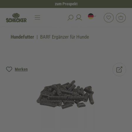
zum Prospekt
alt springen
Hundefutter
BARF Ergänzer für Hunde
Bildergalerie überspringen
Merken