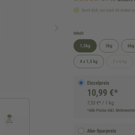
Beeil dich, nur noch 40 Artikel a
auswählen
Inhalt
1,5kg
3kg
6kg
4 x 1,5 kg
2 x 6 kg
(Diese Opt
Einzelpreis
10,99 €*
7,33 €* / 1 kg
*Alle Preise inkl. Mehrwerts
Abo-Sparpreis