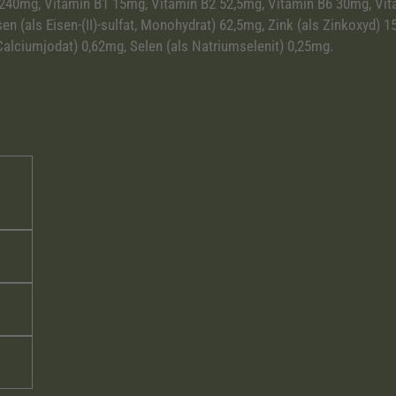
E 240mg, Vitamin B1 15mg, Vitamin B2 52,5mg, Vitamin B6 30mg, Vi
n (als Eisen-(II)-sulfat, Monohydrat) 62,5mg, Zink (als Zinkoxyd) 
s Calciumjodat) 0,62mg, Selen (als Natriumselenit) 0,25mg.