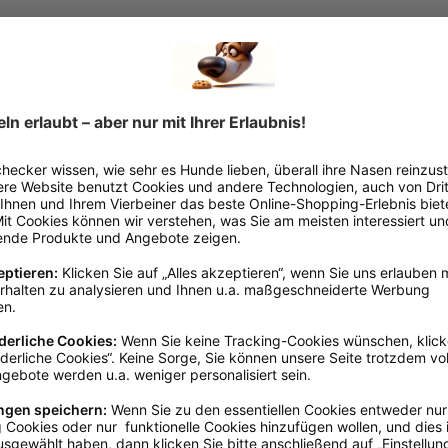
n
en, scheitert meistens schon an der Größe der Kroketten. Natürlic
enn es auch anders geht. Unser
Mini Wellness
besteht deshalb aus ga
r Kleinsten angepasst.
eis und Mais, verspricht höchsten Genuss. Natürlich wurde bei diese
 Spurenelemente und Hefe für ein schönes, glänzendes Haarkleid.
brookmerland, info@schecker.de