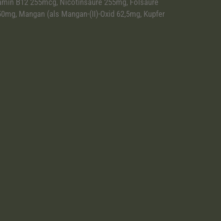
tamin B12 255mcg, Nicotinsaure 255mg, Folsäure
150mg, Mangan (als Mangan-(II)-Oxid 62,5mg, Kupfer