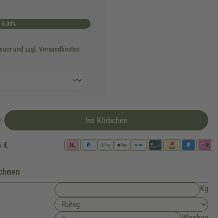
-5.00%
teuer und zzgl. Versandkosten
Ins Körbchen
5 €
echnen
Kg
Wochen