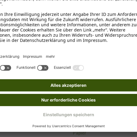
Adult
Rund
0,5 - 1 cm
Geflügel
Haut & Fell
Glutenfrei
Papier