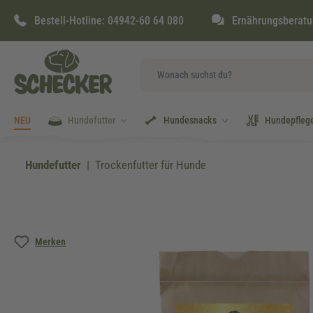
springen
Zur Hauptnavigation springen
Bestell-Hotline:
04942-60 64 080
Ernährungsberatu
NEU
Hundefutter
Hundesnacks
Hundepfleg
Hundefutter
Trockenfutter für Hunde
Bildergalerie überspringen
Merken