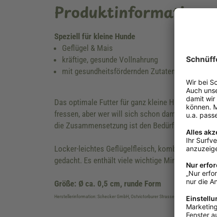
Produktinformatione
Speziell für kleine Hunde
Geflügel & Mais
kräftige, gesunde Vollnahrung
mit gesundheitsfördernden Zutaten
Das optimale Futter für ganz kleine Hunde zu find
fressen, aber wer will sich schon damit quälen, w
die Zusammensetzung ist den Bedürfnissen unsere
Locker-leichtes Geflügelfleisch, kombiniert mit R
gedacht. Es enthält viele wichtige Mineralstoffe,
Größe: Ø ca. 0,5 cm, runde Form
Herstellerinformation: Schecker GmbH, Ostvictorburer Strasse 109, DE-26624, Süd