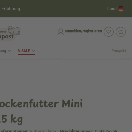
Land:
 Erfahrung
anmelden/registrieren
dung
% SALE
Prospekt
ockenfutter Mini
,5 kg
Informationen:
Futterrechner
|
Produktnummer:
059305-359