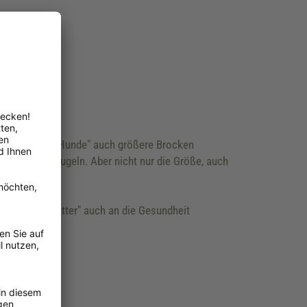
h können "Mini-Hunde" auch größere Brocken
nz kleinen Kugeln. Aber nicht nur die Größe, auch
m "Wohlfühlfutter" auch an die Gesundheit