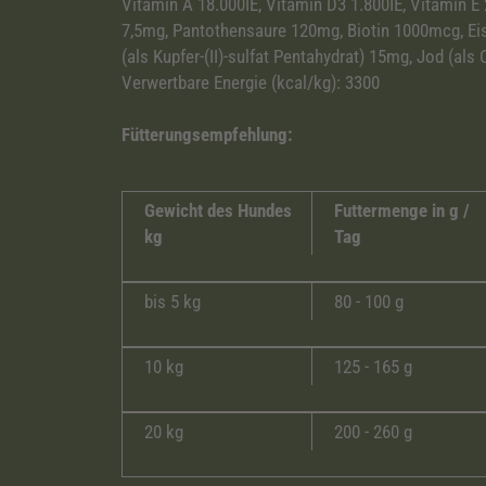
Vitamin A 18.000IE, Vitamin D3 1.800IE, Vitamin 
7,5mg, Pantothensaure 120mg, Biotin 1000mcg, Eise
(als Kupfer-(II)-sulfat Pentahydrat) 15mg, Jod (al
Verwertbare Energie (kcal/kg): 3300
Fütterungsempfehlung:
Gewicht des Hundes
Futtermenge in g /
kg
Tag
bis 5 kg
80 - 100 g
10 kg
125 - 165 g
20 kg
200 - 260 g