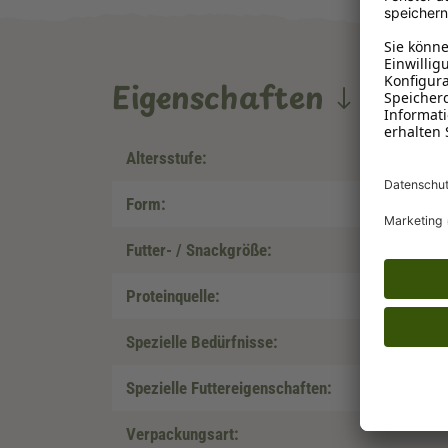
Eigenschaften
Altersstufe:
Form:
Futter- / Snackgröße:
Proteinquelle:
Spezielle Bedürfnisse:
Spezielle Futtereigenschaften:
Verpackungsart: