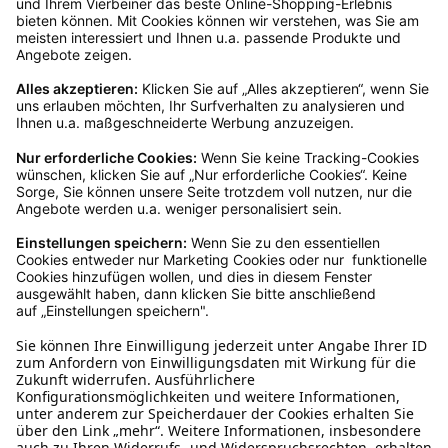
Rückgabeinformationen
Ja, du hast ein 14-tägiges Widerrufsrecht. Die
Ware muss ungetragen, ungeöffnet und
originalverpackt sein. Bei Verwendung des
Retourelabels übernehmen wir die
Rücksendekosten.
Wie funktioniert die
Rücksendung?
Bitte fülle das Rücksendeformular aus. Dieses
findest du online. Verpacke die Artikel
anschließend sicher und klebe das
Rücksendeetikett auf das Paket. Dieses kannst du
dir in deinem Kundenkonto anfordern. Hast du als