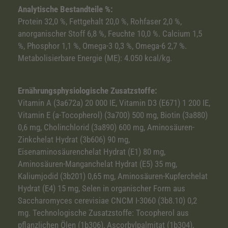
Analytische Bestandteile %:
Protein 32,0 %, Fettgehalt 20,0 %, Rohfaser 2,0 %,
anorganischer Stoff 6,8 %, Feuchte 10,0 %. Calcium 1,5
%, Phosphor 1,1 %, Omega-3 0,3 %, Omega-6 2,7 %.
Metabolisierbare Energie (ME): 4.050 kcal/kg.
Ernährungsphysiologische Zusatzstoffe:
Vitamin A (3a672a) 20 000 IE, Vitamin D3 (E671) 1 200 IE,
Vitamin E (a-Tocopherol) (3a700) 500 mg, Biotin (3a880)
0,6 mg, Cholinchlorid (3a890) 600 mg, Aminosäuren-
Zinkchelat Hydrat (3b606) 90 mg,
Eisenaminosäurenchelat Hydrat (E1) 80 mg,
Aminosäuren-Manganchelat Hydrat (E5) 35 mg,
Kaliumjodid (3b201) 0,65 mg, Aminosäuren-Kupferchelat
Hydrat (E4) 15 mg, Selen in organischer Form aus
Saccharomyces cerevisiae CNCM I-3060 (3b8.10) 0,2
mg. Technologische Zusatzstoffe: Tocopherol aus
pflanzlichen Ölen (1b306), Ascorbylpalmitat (1b304),