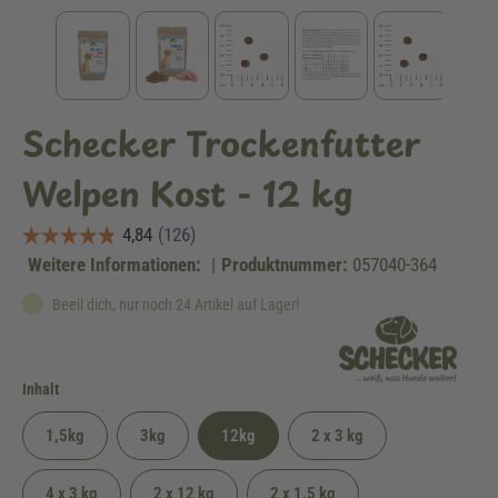
Schecker Trockenfutter
Welpen Kost - 12 kg
Weitere Informationen:
|
Produktnummer:
057040-364
Beeil dich, nur noch 24 Artikel auf Lager!
auswählen
Inhalt
1,5kg
3kg
12kg
2 x 3 kg
4 x 3 kg
2 x 12 kg
2 x 1,5 kg