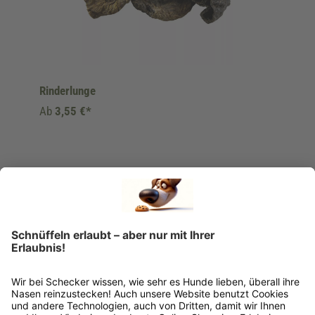
Rinderlunge
Ab
3,55 €*
Ins Körbchen