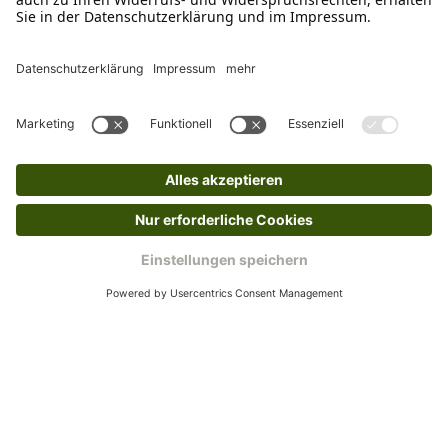
Gast bestellt, schreibe uns eine Email an
verkauf@schecker.de oder rufe zu unseren
Servicezeiten an, dann lassen wir dir ein
Rücksendeetikett zukommen.
Kundenservice
Mo – Fr 9 – 17 Uhr, Sa 9 – 13 Uhr
Ruf uns an
04942-60 64 080
Schreibe uns
verkauf@schecker.de