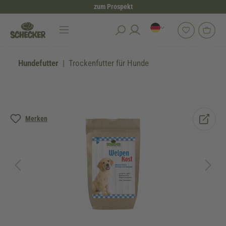
zum Prospekt
alt springen
Hundefutter
Trockenfutter für Hunde
Bildergalerie überspringen
Merken