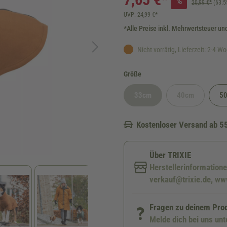
%
20,99 €*
(63.5
UVP: 24,99 €*
*Alle Preise inkl. Mehrwertsteuer un
Nicht vorrätig, Lieferzeit: 2-4 W
auswählen
Größe
33cm
40cm
5
(Diese Option ist zurzeit nicht ve
(Diese Option ist
Kostenloser Versand ab 5
Über TRIXIE
Herstellerinformatione
verkauf@trixie.de, www
Fragen zu deinem Pro
Melde dich bei uns un