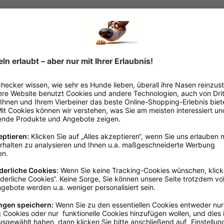
Braun
Baumwolle
Outlet
nden