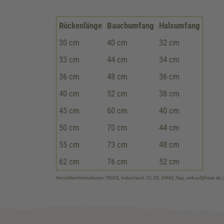
Rückenlänge
Bauchumfang
Halsumfang
30 cm
40 cm
32 cm
33 cm
44 cm
34 cm
36 cm
48 cm
36 cm
40 cm
52 cm
38 cm
45 cm
60 cm
40 cm
50 cm
70 cm
44 cm
55 cm
73 cm
48 cm
62 cm
76 cm
52 cm
Herstellerinformationen: TRIXIE, Industriestr. 32, DE, 24963, Tarp, verkauf@trixie.de,