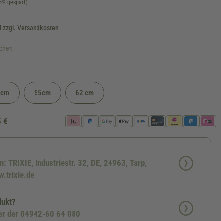
5% gespart)
d zzgl. Versandkosten
ochen
0cm
55cm
62 cm
rfügbar.)
 zurzeit nicht verfügbar.)
5 €
n: TRIXIE, Industriestr. 32, DE, 24963, Tarp,
.trixie.de
dukt?
ter der 04942-60 64 080