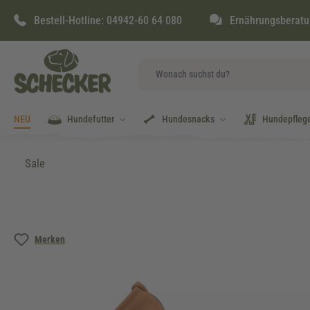
springen
Zur Hauptnavigation springen
Bestell-Hotline:
04942-60 64 080
Ernährungsberatu
NEU
Hundefutter
Hundesnacks
Hundepfleg
Sale
Bildergalerie überspringen
Merken