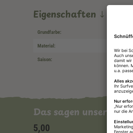
Eigenschaften
Grundfarbe:
Material:
Saison:
Das sagen unsere Ku