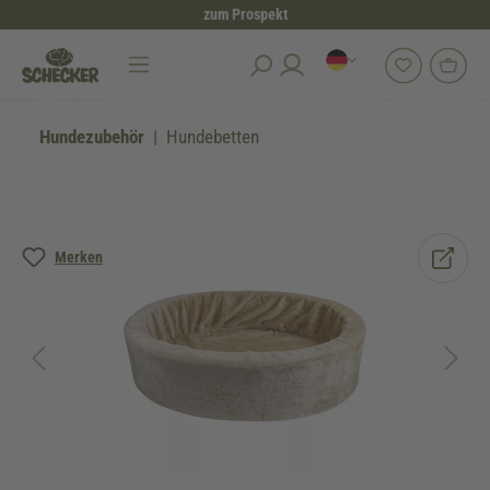
zum Prospekt
alt springen
Hundezubehör
Hundebetten
Bildergalerie überspringen
Merken