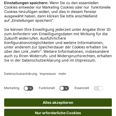
Mo – Fr 9 – 17 Uhr, Sa 9 – 13 Uhr
Ruf uns an
04942-60 64 080
Schreibe uns
verkauf@schecker.de
WhatsApp Support
+49 1520 8997191
Tritt unserem Newsletter bei
Kundenzentrum
Mehr von uns