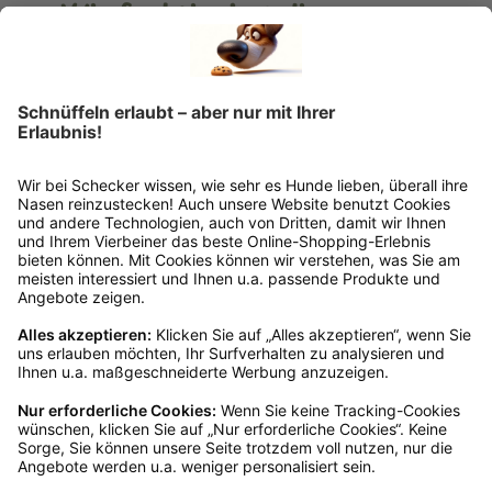
Wie funktioniert die
Rücksendung?
Bitte fülle das Rücksendeformular aus. Dieses
findest du online. Verpacke die Artikel
anschließend sicher und klebe das
Rücksendeetikett auf das Paket. Dieses kannst du
dir in deinem Kundenkonto anfordern. Hast du als
Gast bestellt, schreibe uns eine Email an
verkauf@schecker.de oder rufe zu unseren
Servicezeiten an, dann lassen wir dir ein
Rücksendeetikett zukommen.
Kundenservice