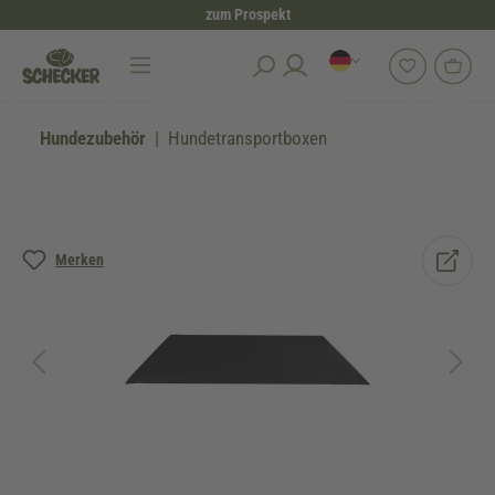
zum Prospekt
alt springen
Hundezubehör
Hundetransportboxen
Bildergalerie überspringen
Merken