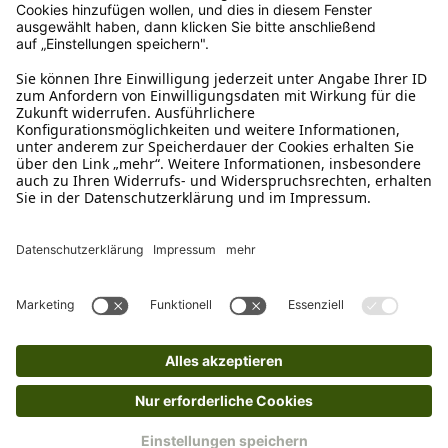
Ruf uns an
04942-60 64 080
Schreibe uns
verkauf@schecker.de
WhatsApp Support
+49 1520 8997191
Tritt unserem Newsletter bei
Kundenzentrum
Mehr von uns