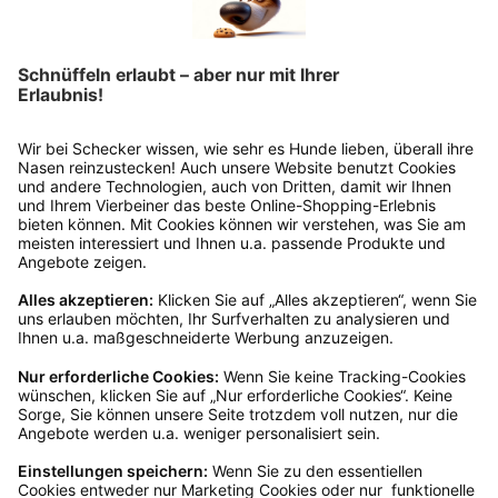
Rücksendung?
Bitte fülle das Rücksendeformular aus. Dieses
findest du online. Verpacke die Artikel
anschließend sicher und klebe das
Rücksendeetikett auf das Paket. Dieses kannst du
dir in deinem Kundenkonto anfordern. Hast du als
Gast bestellt, schreibe uns eine Email an
verkauf@schecker.de oder rufe zu unseren
Servicezeiten an, dann lassen wir dir ein
Rücksendeetikett zukommen.
Kundenservice
Mo – Fr 9 – 17 Uhr, Sa 9 – 13 Uhr