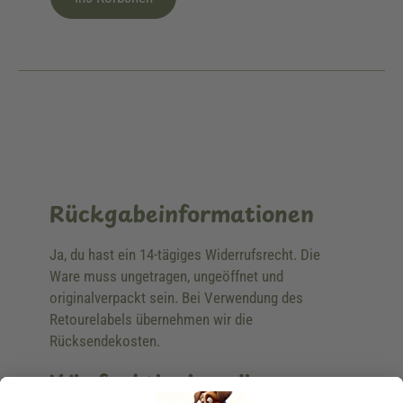
Rückgabeinformationen
Ja, du hast ein 14-tägiges Widerrufsrecht. Die
Ware muss ungetragen, ungeöffnet und
originalverpackt sein. Bei Verwendung des
Retourelabels übernehmen wir die
Rücksendekosten.
Wie funktioniert die