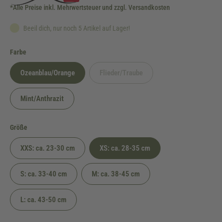
*Alle Preise inkl. Mehrwertsteuer und zzgl. Versandkosten
Beeil dich, nur noch 5 Artikel auf Lager!
auswählen
Farbe
Ozeanblau/Orange
Flieder/Traube
(Diese Option ist zurzeit nicht verfügbar.
Mint/Anthrazit
auswählen
Größe
XXS: ca. 23-30 cm
XS: ca. 28-35 cm
S: ca. 33-40 cm
M: ca. 38-45 cm
L: ca. 43-50 cm