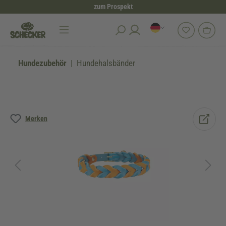
zum Prospekt
alt springen
Hundezubehör
Hundehalsbänder
Bildergalerie überspringen
Merken