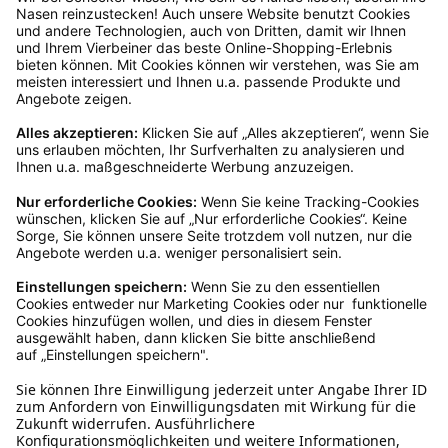
dir in deinem Kundenkonto anfordern. Hast du als
Gast bestellt, schreibe uns eine Email an
verkauf@schecker.de oder rufe zu unseren
Servicezeiten an, dann lassen wir dir ein
Rücksendeetikett zukommen.
Kundenservice
Mo – Fr 9 – 17 Uhr, Sa 9 – 13 Uhr
Ruf uns an
04942-60 64 080
Schreibe uns