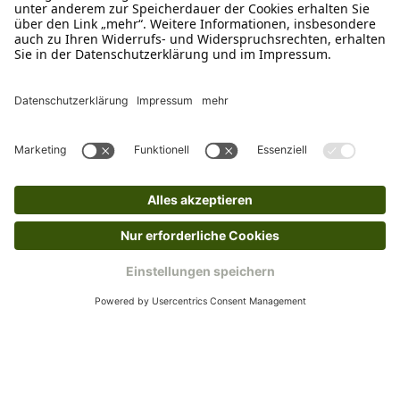
verkauf@schecker.de
WhatsApp Support
+49 1520 8997191
Tritt unserem Newsletter bei
Kundenzentrum
Mehr von uns
Barrierefreiheitserklärung
Impressum
AGB
Datenschutz
Widerruf
Cookies
Retouren
© 2025 Schecker GmbH | Webdesign und -entwicklung: Web Labels
Webdesign GmbH