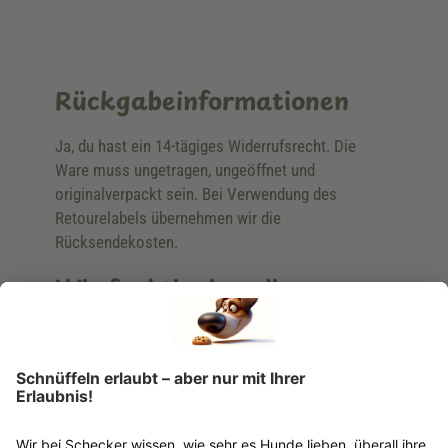
Rückgabeinformationen
Ja, du hast ein 14-tägiges Widerrufsrecht. Die
Ware muss ungetragen, ungeöffnet und
originalverpackt sein. Bei Verwendung des
Retourelabels übernehmen wir die
Rücksendekosten.
Wie funktioniert die
Rücksendung?
Bitte fülle das Rücksendeformular aus. Dieses
findest du online. Verpacke die Artikel
anschließend sicher und klebe das
Rücksendeetikett auf das Paket. Dieses kannst du