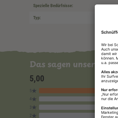
Spezielle Bedürfnisse:
Typ:
Das sagen unsere Ku