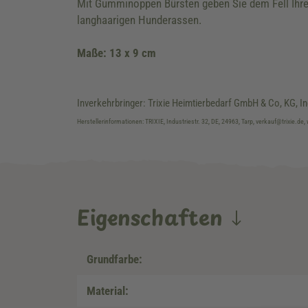
Mit Gumminoppen Bürsten geben Sie dem Fell Ihres 
langhaarigen Hunderassen.
Maße: 13 x 9 cm
Inverkehrbringer: Trixie Heimtierbedarf GmbH & Co, KG, In
Herstellerinformationen: TRIXIE, Industriestr. 32, DE, 24963, Tarp, verkauf@trixie.de,
Eigenschaften
Grundfarbe:
Material: