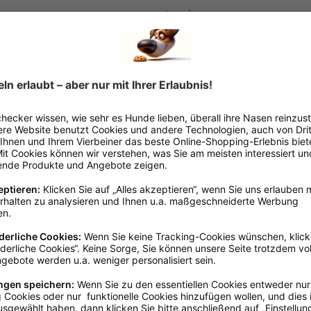
Langhaar
Hundebürsten
nden