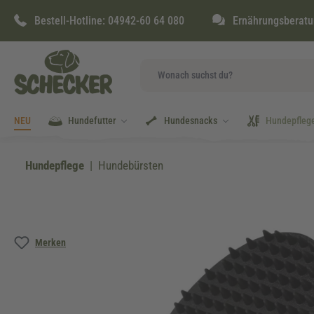
springen
Zur Hauptnavigation springen
Bestell-Hotline:
04942-60 64 080
Ernährungsberatu
NEU
Hundefutter
Hundesnacks
Hundepfleg
Hundepflege
Hundebürsten
Bildergalerie überspringen
Merken