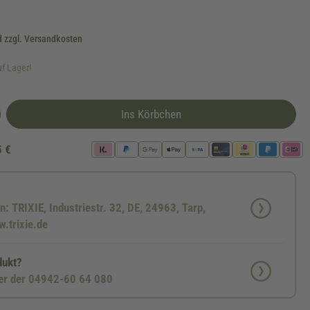
d zzgl. Versandkosten
uf Lager!
Ins Körbchen
5 €
n: TRIXIE, Industriestr. 32, DE, 24963, Tarp,
.trixie.de
dukt?
ter der 04942-60 64 080