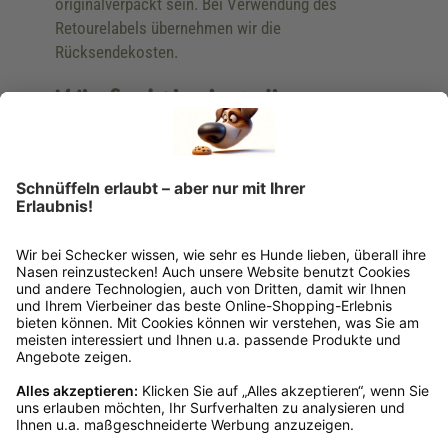
originalverpackt sein. Bei Verwendung des
Retourelabels übernehmen wir die
Rücksendekosten.
Wie funktioniert die
Rücksendung?
Bitte fülle das Rücksendeformular aus. Dieses
findest du online. Verpacke die Artikel
anschließend sicher und klebe das
Rücksendeetikett auf das Paket. Dieses kannst du
dir in deinem Kundenkonto anfordern. Hast du als
Gast bestellt, schreibe uns eine Email an
verkauf@schecker.de oder rufe zu unseren
Servicezeiten an, dann lassen wir dir ein
Rücksendeetikett zukommen.