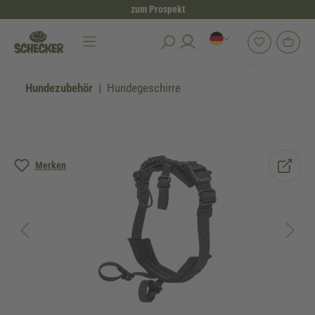
zum Prospekt
alt springen
Hundezubehör
Hundegeschirre
Bildergalerie überspringen
Merken