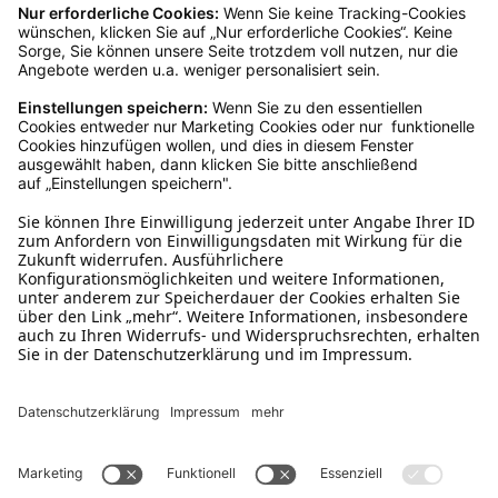
Kundenservice
Mo – Fr 9 – 17 Uhr, Sa 9 – 13 Uhr
Ruf uns an
04942-60 64 080
Schreibe uns
verkauf@schecker.de
WhatsApp Support
+49 1520 8997191
Tritt unserem Newsletter bei