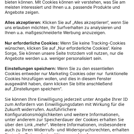
Kundenservice
Mo – Fr 9 – 17 Uhr, Sa 9 – 13 Uhr
Ruf uns an
04942-60 64 080
Schreibe uns
verkauf@schecker.de
WhatsApp Support
+49 1520 8997191
Tritt unserem Newsletter bei