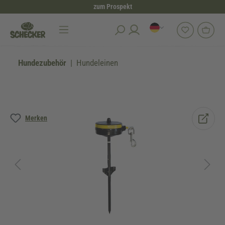
zum Prospekt
alt springen
Hundezubehör
Hundeleinen
Bildergalerie überspringen
Merken