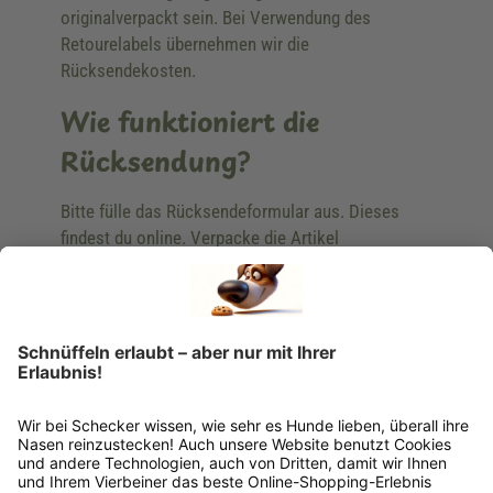
originalverpackt sein. Bei Verwendung des
Retourelabels übernehmen wir die
Rücksendekosten.
Wie funktioniert die
Rücksendung?
Bitte fülle das Rücksendeformular aus. Dieses
findest du online. Verpacke die Artikel
anschließend sicher und klebe das
Rücksendeetikett auf das Paket. Dieses kannst du
dir in deinem Kundenkonto anfordern. Hast du als
Gast bestellt, schreibe uns eine Email an
verkauf@schecker.de oder rufe zu unseren
Servicezeiten an, dann lassen wir dir ein
Rücksendeetikett zukommen.