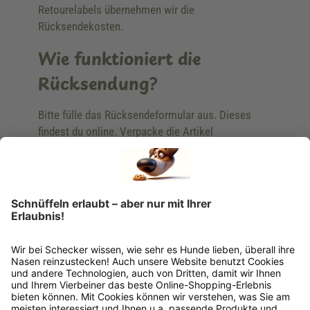
Retourelabels übernehmen wir die
Rücksendekosten.
Wie funktioniert die
Rücksendung?
Bitte fülle das Rücksendeformular aus. Dieses
findest du online. Verpacke die Artikel
anschließend sicher und klebe das
Rücksendeetikett auf das Paket. Dieses kannst du
dir in deinem Kundenkonto anfordern. Hast du als
Gast bestellt, schreibe uns eine Email an
verkauf@schecker.de oder rufe zu unseren
Servicezeiten an, dann lassen wir dir ein
Rücksendeetikett zukommen.