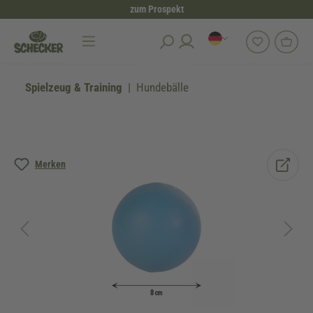
zum Prospekt
alt springen
Spielzeug & Training
Hundebälle
Bildergalerie überspringen
Merken