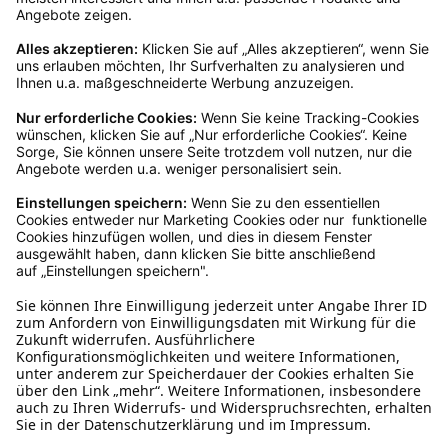
Kundenservice
Mo – Fr 9 – 17 Uhr, Sa 9 – 13 Uhr
Ruf uns an
04942-60 64 080
Schreibe uns
verkauf@schecker.de
WhatsApp Support
+49 1520 8997191
Tritt unserem Newsletter bei
Kundenzentrum