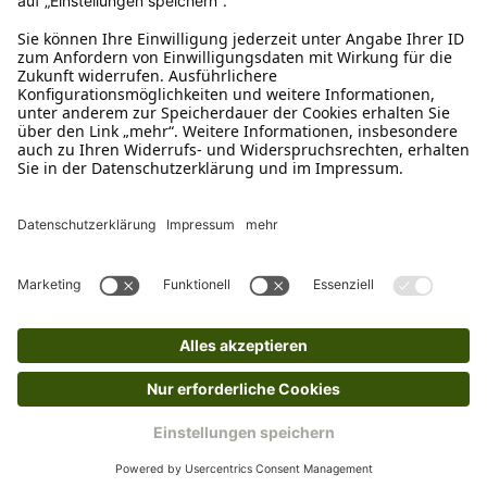
04942-60 64 080
Schreibe uns
verkauf@schecker.de
WhatsApp Support
+49 1520 8997191
Tritt unserem Newsletter bei
Kundenzentrum
Mehr von uns
Barrierefreiheitserklärung
Impressum
AGB
Datenschutz