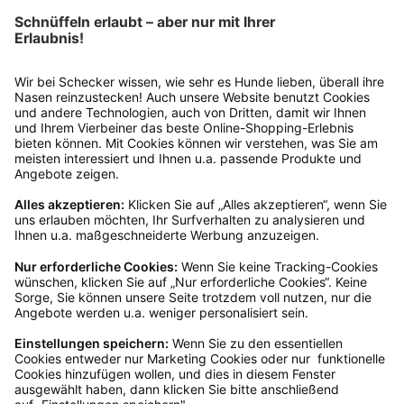
Bitte fülle das Rücksendeformular aus. Dieses
findest du online. Verpacke die Artikel
anschließend sicher und klebe das
Rücksendeetikett auf das Paket. Dieses kannst du
dir in deinem Kundenkonto anfordern. Hast du als
Gast bestellt, schreibe uns eine Email an
verkauf@schecker.de oder rufe zu unseren
Servicezeiten an, dann lassen wir dir ein
Rücksendeetikett zukommen.
Kundenservice
Mo – Fr 9 – 17 Uhr, Sa 9 – 13 Uhr
Ruf uns an