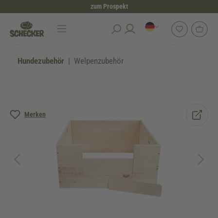
zum Prospekt
alt springen
Hundezubehör
Welpenzubehör
Bildergalerie überspringen
Merken