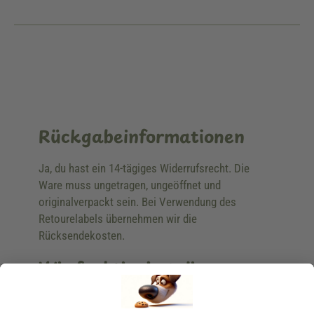
Rückgabeinformationen
Ja, du hast ein 14-tägiges Widerrufsrecht. Die
Ware muss ungetragen, ungeöffnet und
originalverpackt sein. Bei Verwendung des
Retourelabels übernehmen wir die
Rücksendekosten.
Wie funktioniert die
Rücksendung?