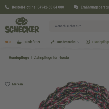
springen
Zur Hauptnavigation springen
Bestell-Hotline:
04942-60 64 080
Ernährungsberatu
NEU
Hundefutter
Hundesnacks
Hundepfleg
Hundepflege
Zahnpflege für Hunde
Bildergalerie überspringen
Merken