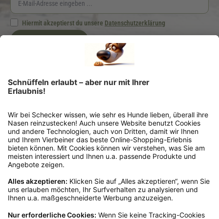
Hiermit akzeptierst du unsere
Datenschutzerklärung
Jetzt anmelden
Ich möchte regelmäßig von der Schecker GmbH über Hundefutter und -zubehör per
E-Mail informiert werden. Diese Einwilligung kann ich jederzeit unter "Abmelden"
am Ende jeder E-Mail widerrufen.
*Dein Gutscheincode ist einmalig einlösbar, ab 25 € Bestellwert, nicht kombinierbar
und nicht auszahlbar. Gültig 6 Monate ab Erhalt, nicht für frühere Bestellungen.
Klicks werten wir anonym aus – ohne Rückschluss auf Dich. Deine Daten bleiben
bei uns (Schecker GmbH) und werden nicht weitergegeben. Auf Anfrage erfährst
Du kostenlos, welche Daten wir gespeichert haben. Du kannst deren Berichtigung,
Sperrung oder Löschung verlangen. Nach einem Kauf senden wir Dir ggf. ähnliche
Angebote per Mail (§7 Abs. 3 UWG). Dem kannst Du jederzeit widersprechen, z. B.
an datenschutz@schecker.de. Mehr Infos in unserer Datenschutzerklärung.
Kundenservice
Mo – Fr 9 – 17 Uhr, Sa 9 – 13 Uhr