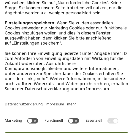
Ruf uns an
04942-60 64 080
Schreibe uns
verkauf@schecker.de
WhatsApp Support
+49 1520 8997191
Tritt unserem Newsletter bei
Kundenzentrum
Mehr von uns