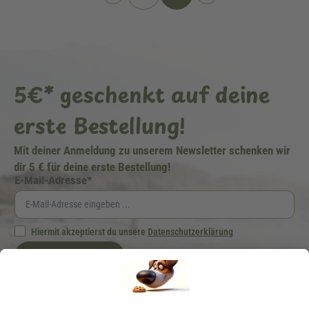
5€* geschenkt auf deine
erste Bestellung!
Mit deiner Anmeldung zu unserem Newsletter schenken wir
dir 5 € für deine erste Bestellung!
E-Mail-Adresse*
Hiermit akzeptierst du unsere
Datenschutzerklärung
Jetzt anmelden
Ich möchte regelmäßig von der Schecker GmbH über Hundefutter und -zubehör per
E-Mail informiert werden. Diese Einwilligung kann ich jederzeit unter "Abmelden"
am Ende jeder E-Mail widerrufen.