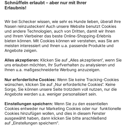
*Dein Gutscheincode ist einmalig einlösbar, ab 25 € Bestellwert, nicht kombinierbar
und nicht auszahlbar. Gültig 6 Monate ab Erhalt, nicht für frühere Bestellungen.
Klicks werten wir anonym aus – ohne Rückschluss auf Dich. Deine Daten bleiben
bei uns (Schecker GmbH) und werden nicht weitergegeben. Auf Anfrage erfährst
Du kostenlos, welche Daten wir gespeichert haben. Du kannst deren Berichtigung,
Sperrung oder Löschung verlangen. Nach einem Kauf senden wir Dir ggf. ähnliche
Angebote per Mail (§7 Abs. 3 UWG). Dem kannst Du jederzeit widersprechen, z. B.
an datenschutz@schecker.de. Mehr Infos in unserer Datenschutzerklärung.
Kundenservice
Mo – Fr 9 – 17 Uhr, Sa 9 – 13 Uhr
Ruf uns an
04942-60 64 080
Schreibe uns
verkauf@schecker.de