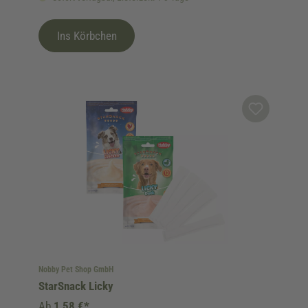
Ins Körbchen
Nobby Pet Shop GmbH
StarSnack Licky
Ab
1,58 €*