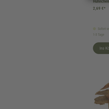
Hühnchen 
2,69 €*
Sofort ve
1-3 Tage
Ins K