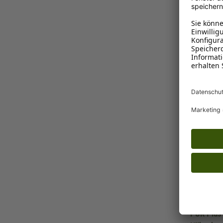
1-3 Tage
Ins K
Snack Select
PUR Plus 