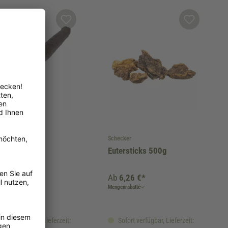
Schecker
 Kauwurst
Eutersticks 500g
 €*
Ab
6,26 €*
Mengenrabatte
fort verfügbar, Lieferzeit:
Sofort verfügbar, Lieferzeit: