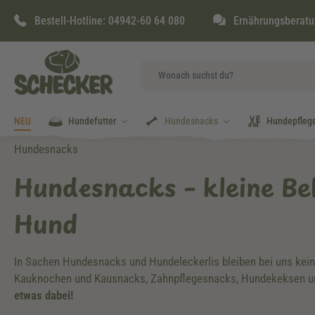
springen
Zur Hauptnavigation springen
Bestell-Hotline:
04942-60 64 080
Ernährungsberatu
NEU
Hundefutter
Hundesnacks
Hundepfleg
Hundesnacks
Hundesnacks – kleine Be
Hund
In Sachen Hundesnacks und Hundeleckerlis bleiben bei uns kei
Kauknochen und Kausnacks, Zahnpflegesnacks, Hundekeksen 
etwas dabei!