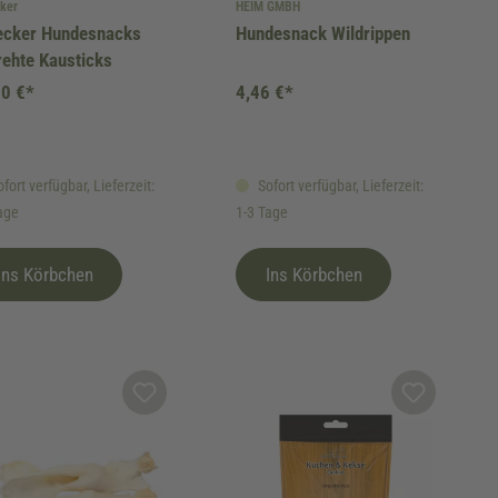
ker
HEIM GMBH
ecker Hundesnacks
Hundesnack Wildrippen
ehte Kausticks
80 €*
4,46 €*
fort verfügbar, Lieferzeit:
Sofort verfügbar, Lieferzeit:
age
1-3 Tage
Ins Körbchen
Ins Körbchen