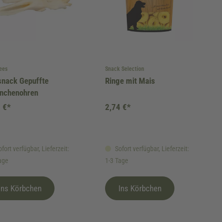
ees
Snack Selection
snack Gepuffte
Ringe mit Mais
inchenohren
 €*
2,74 €*
fort verfügbar, Lieferzeit:
Sofort verfügbar, Lieferzeit:
age
1-3 Tage
Ins Körbchen
Ins Körbchen