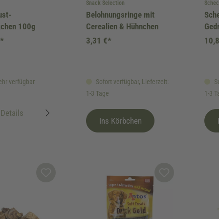
Snack Selection
Schec
ust-
Belohnungsringe mit
Sch
kchen 100g
Cerealien & Hühnchen
Gedr
€*
3,31 €*
10,
hr verfügbar
Sofort verfügbar, Lieferzeit:
So
1-3 Tage
1-3 T
Details
Ins Körbchen