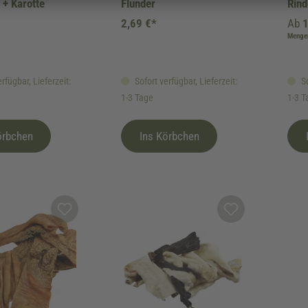
+ Karotte
Flunder
Rind
g
2,69 €*
Ab
1
Mengen
rfügbar, Lieferzeit:
Sofort verfügbar, Lieferzeit:
So
1-3 Tage
1-3 T
örbchen
Ins Körbchen