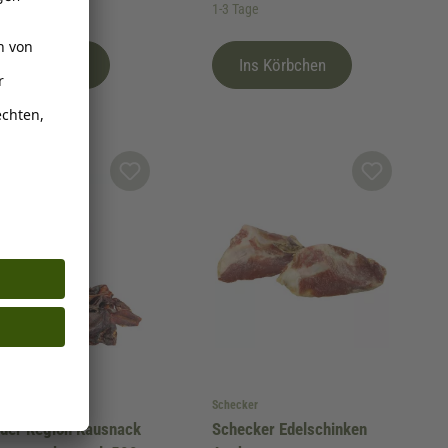
age
1-3 Tage
Ins Körbchen
Ins Körbchen
ker
Schecker
der Region Kausnack
Schecker Edelschinken