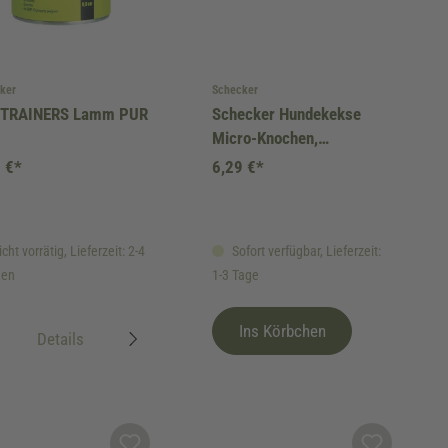
ker
Schecker
TRAINERS Lamm PUR
Schecker Hundekekse
Micro-Knochen,
getreidefrei
 €*
6,29 €*
cht vorrätig, Lieferzeit: 2-4
Sofort verfügbar, Lieferzeit:
en
1-3 Tage
Ins Körbchen
Details