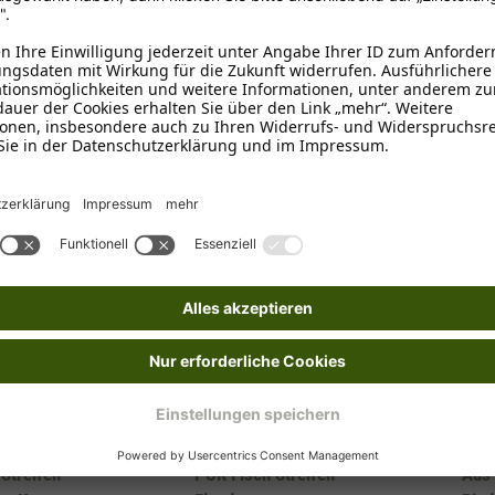
1-3 Tage
1-3 T
örbchen
Ins Körbchen
ion
Snack Selection
Schec
Streifen
PUR Fisch Streifen
Aus 