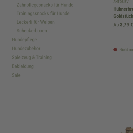
ANTOS BV
Zahnpflegesnacks für Hunde
Hühnerbr
Trainingssnacks für Hunde
Goldstüc
Leckerli für Welpen
Ab
3,79 
Scheckerboxen
Hundepflege
Hundezubehör
Nicht me
Spielzeug & Training
Bekleidung
Sale