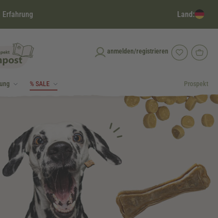
Land:
 Erfahrung
anmelden/registrieren
dung
% SALE
Prospekt