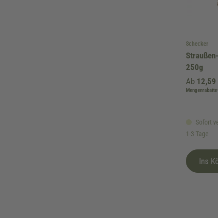
Schecker
Straußen
250g
Ab
12,59
Mengenrabatte
Sofort ve
1-3 Tage
Ins K