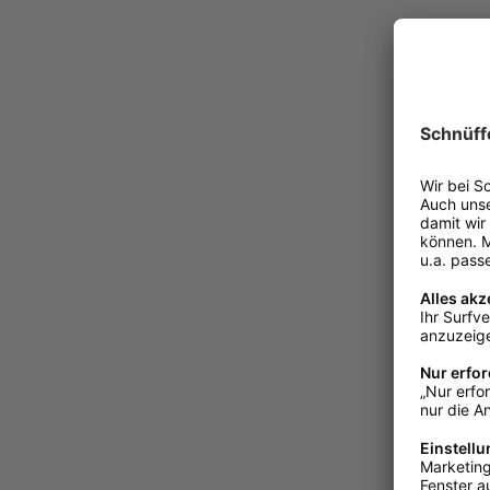
Schecker
Hühnerfüß
Region -
Ab
5,62 
Mengenrabatte
Sofort ve