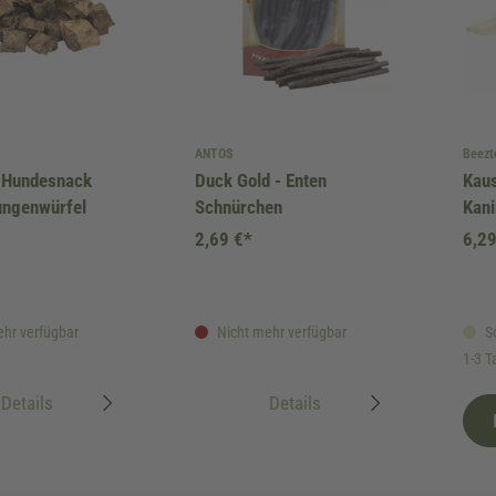
ANTOS
Beezt
 Hundesnack
Duck Gold - Enten
Kau
ungenwürfel
Schnürchen
Kan
2,69 €*
6,29
hr verfügbar
Nicht mehr verfügbar
So
1-3 T
Details
Details