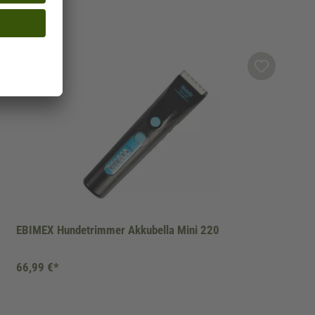
EBIMEX Hundetrimmer Akkubella Mini 220
66,99 €*