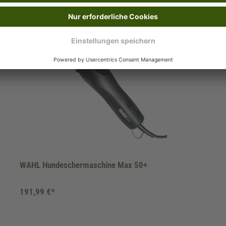
WAHL Hundeschermaschine Max 50+
191,99 €*