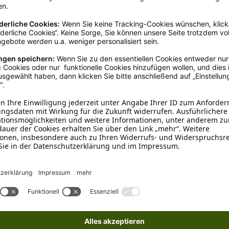
Akkuschermaschinen
nden