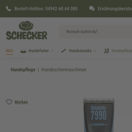
springen
Zur Hauptnavigation springen
Bestell-Hotline:
04942-60 64 080
Ernährungsberatu
NEU
Hundefutter
Hundesnacks
Hundepfleg
Hundepflege
Hundeschermaschinen
Bildergalerie überspringen
Merken