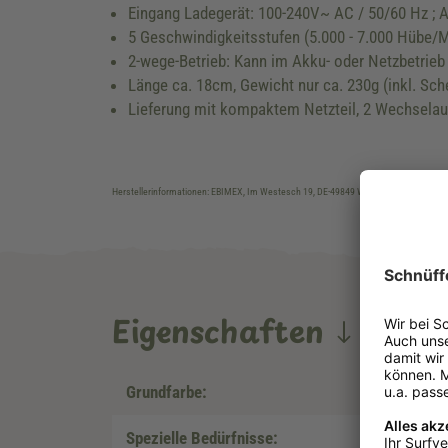
Eingang Ladegerät: 100-240V~ AC / 50/60 Hz ; 
5 Geschwindigkeitsstufen (5.000 - 7.000 Hübe/M
2-wege-Betrieb: Kann im Akku- oder Netzbetrieb
Länge ca. 18cm, Gewicht nur ca. 230g (inkl. Sche
Lieferung mit kompaktem Netzteil, 2 Wechsela
Herstellerinformationen: EBIMEX, Im Westesch 19, DE-49849 Wilsum, info@ebimex
Eigenschaften
Grundfarbe:
Spezielle Bedürfnisse: