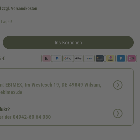
d zzgl. Versandkosten
f Lager!
Ins Körbchen
5 €
nen: EBIMEX, Im Westesch 19, DE-49849 Wilsum,
.ebimex.de
dukt?
ter der 04942-60 64 080