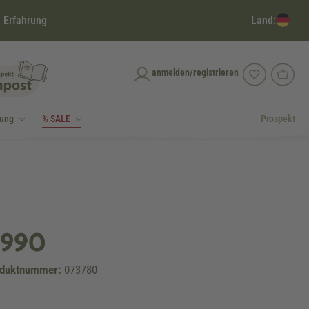
Land:
 Erfahrung
anmelden/registrieren
dung
% SALE
Prospekt
7990
duktnummer:
073780