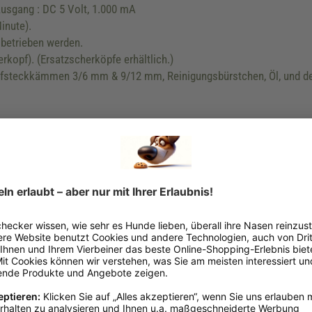
Ausgang : DC 5 Volt, 1.000 mA
inute).
 betrieben werden.
rkopf). (Ersatzscherköpfe erhältlich.)
ufsteckkämmen 3/6 mm & 9/12 mm, Reinigungsbürstchen, Öl, und de
.de, www.ebimex.de
Schwarz
Haut & Fell