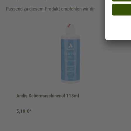
Passend zu diesem Produkt empfehlen wir dir
Produktgalerie überspringen
Andis Schermaschinenöl 118ml
5,19 €*