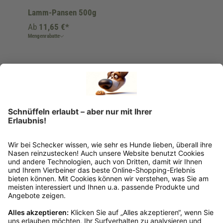
Lamm-Pansen 500g
Ab
11,65 €*
Mengenrabatte
Ins Körbchen
Rückgabeinformationen