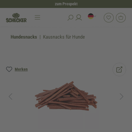
zum Prospekt
alt springen
Hundesnacks
Kausnacks für Hunde
Bildergalerie überspringen
Merken