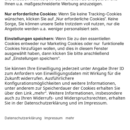
Ja, du hast ein 14-tägiges Widerrufsrecht. Die
Ware muss ungetragen, ungeöffnet und
originalverpackt sein. Bei Verwendung des
Retourelabels übernehmen wir die
Rücksendekosten.
Wie funktioniert die
Rücksendung?
Bitte fülle das Rücksendeformular aus. Dieses
findest du online. Verpacke die Artikel
anschließend sicher und klebe das
Rücksendeetikett auf das Paket. Dieses kannst du
dir in deinem Kundenkonto anfordern. Hast du als
Gast bestellt, schreibe uns eine Email an
verkauf@schecker.de oder rufe zu unseren
Servicezeiten an, dann lassen wir dir ein
Rücksendeetikett zukommen.