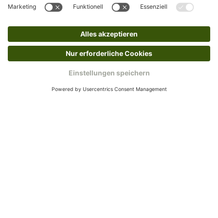
Kundenservice
Mo – Fr 9 – 17 Uhr, Sa 9 – 13 Uhr
Ruf uns an
04942-60 64 080
Schreibe uns
verkauf@schecker.de
WhatsApp Support
+49 1520 8997191