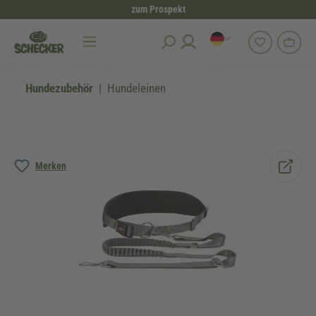
zum Prospekt
alt springen
Hundezubehör
Hundeleinen
Bildergalerie überspringen
Merken