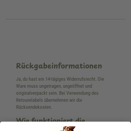
Rückgabeinformationen
Ja, du hast ein 14-tägiges Widerrufsrecht. Die
Ware muss ungetragen, ungeöffnet und
originalverpackt sein. Bei Verwendung des
Retourelabels übernehmen wir die
Rücksendekosten.
Wie funktioniert die