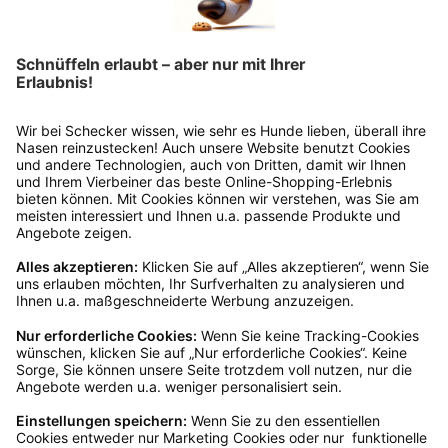
Rücksendung?
Bitte fülle das Rücksendeformular aus. Dieses
findest du online. Verpacke die Artikel
anschließend sicher und klebe das
Rücksendeetikett auf das Paket. Dieses kannst du
dir in deinem Kundenkonto anfordern. Hast du als
Gast bestellt, schreibe uns eine Email an
verkauf@schecker.de oder rufe zu unseren
Servicezeiten an, dann lassen wir dir ein
Rücksendeetikett zukommen.
Kundenservice
Mo – Fr 9 – 17 Uhr, Sa 9 – 13 Uhr