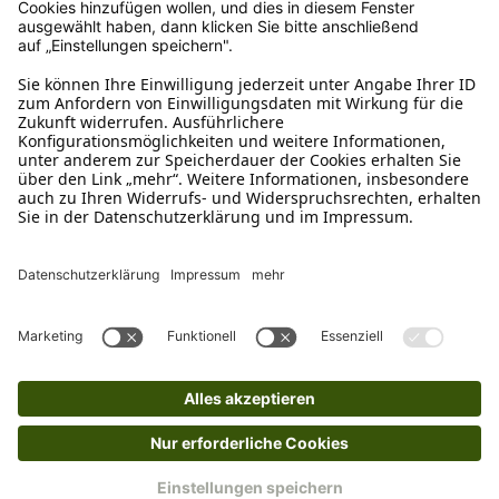
Ruf uns an
04942-60 64 080
Schreibe uns
verkauf@schecker.de
WhatsApp Support
+49 1520 8997191
Tritt unserem Newsletter bei
Kundenzentrum
Mehr von uns