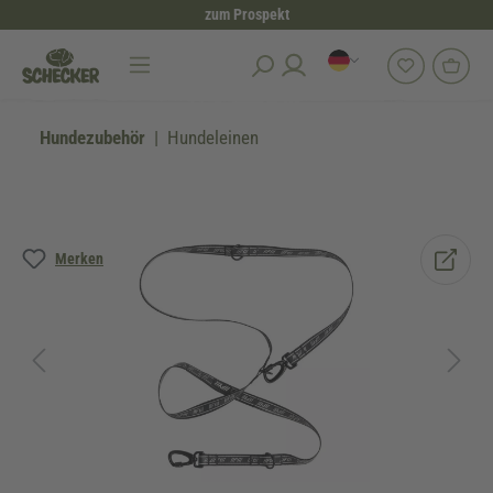
zum Prospekt
alt springen
Hundezubehör
Hundeleinen
Bildergalerie überspringen
Merken