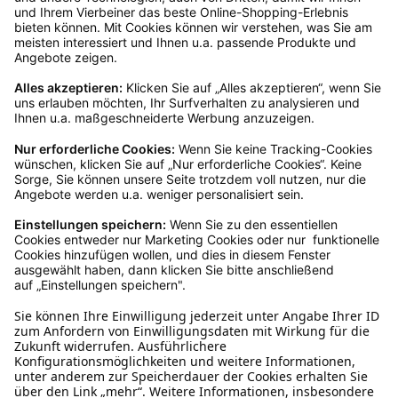
verkauf@schecker.de oder rufe zu unseren
Servicezeiten an, dann lassen wir dir ein
Rücksendeetikett zukommen.
Kundenservice
Mo – Fr 9 – 17 Uhr, Sa 9 – 13 Uhr
Ruf uns an
04942-60 64 080
Schreibe uns
verkauf@schecker.de