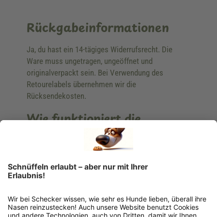
Rückgabeinformationen
Ja, du hast ein 14-tägiges Widerrufsrecht. Die
Ware muss ungetragen, ungeöffnet und
originalverpackt sein. Bei Verwendung des
Retourelabels übernehmen wir die
Rücksendekosten.
Wie funktioniert die
Rücksendung?
Bitte fülle das Rücksendeformular aus. Dieses
findest du online. Verpacke die Artikel
anschließend sicher und klebe das
Rücksendeetikett auf das Paket. Dieses kannst du
dir in deinem Kundenkonto anfordern. Hast du als
Gast bestellt, schreibe uns eine Email an