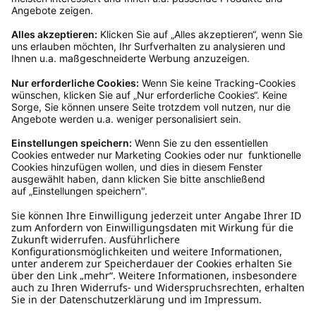
Servicezeiten an, dann lassen wir dir ein
Rücksendeetikett zukommen.
Kundenservice
Mo – Fr 9 – 17 Uhr, Sa 9 – 13 Uhr
Ruf uns an
04942-60 64 080
Schreibe uns
verkauf@schecker.de
WhatsApp Support