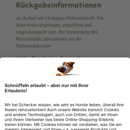
Rückgabeinformationen
Ja, du hast ein 14-tägiges Widerrufsrecht. Die
Ware muss ungetragen, ungeöffnet und
originalverpackt sein. Bei Verwendung des
Retourelabels übernehmen wir die
Rücksendekosten.
Wie funktioniert die
Rücksendung?
Bitte fülle das Rücksendeformular aus. Dieses
findest du online. Verpacke die Artikel
anschließend sicher und klebe das
Rücksendeetikett auf das Paket. Dieses kannst du
dir in deinem Kundenkonto anfordern. Hast du als
Gast bestellt, schreibe uns eine Email an
verkauf@schecker.de oder rufe zu unseren