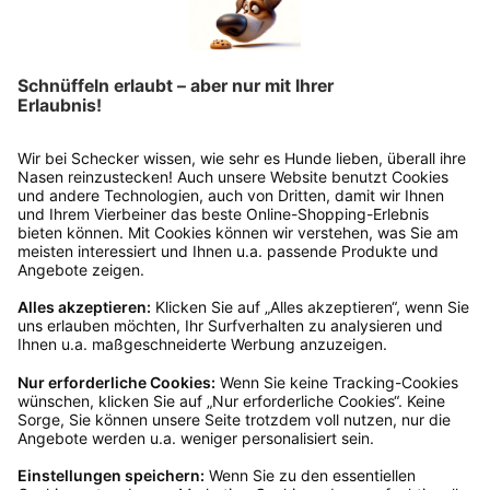
Rücksendung?
Bitte fülle das Rücksendeformular aus. Dieses
findest du online. Verpacke die Artikel
anschließend sicher und klebe das
Rücksendeetikett auf das Paket. Dieses kannst du
dir in deinem Kundenkonto anfordern. Hast du als
Gast bestellt, schreibe uns eine Email an
verkauf@schecker.de oder rufe zu unseren
Servicezeiten an, dann lassen wir dir ein
Rücksendeetikett zukommen.
Kundenservice
Mo – Fr 9 – 17 Uhr, Sa 9 – 13 Uhr