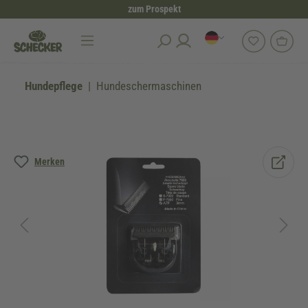
zum Prospekt
alt springen
Hundepflege
Hundeschermaschinen
Bildergalerie überspringen
Merken