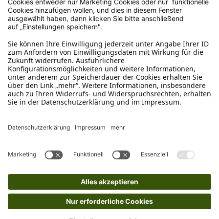
Ruf uns an
04942-60 64 080
Schreibe uns
verkauf@schecker.de
WhatsApp Support
+49 1520 8997191
Tritt unserem Newsletter bei
Kundenzentrum
Mehr von uns