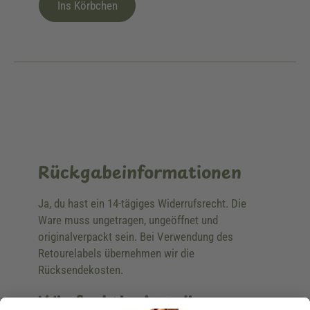
Ins Körbchen
Rückgabeinformationen
Ja, du hast ein 14-tägiges Widerrufsrecht. Die
Ware muss ungetragen, ungeöffnet und
originalverpackt sein. Bei Verwendung des
Retourelabels übernehmen wir die
Rücksendekosten.
Wie funktioniert die