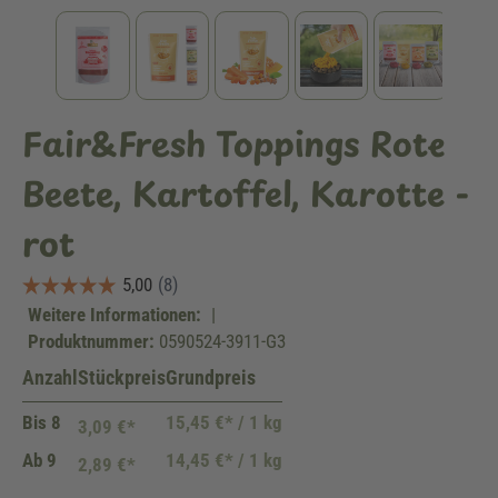
Fair&Fresh Toppings Rote
Beete, Kartoffel, Karotte -
rot
Weitere Informationen:
|
Produktnummer:
0590524-3911-G3
Anzahl
Stückpreis
Grundpreis
Bis
8
15,45 €* / 1 kg
3,09 €*
Ab
9
14,45 €* / 1 kg
2,89 €*