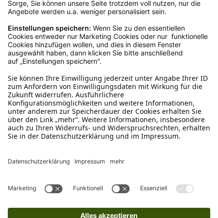
Kundenservice
Mo – Fr 9 – 17 Uhr, Sa 9 – 13 Uhr
Ruf uns an
04942-60 64 080
Schreibe uns
verkauf@schecker.de
WhatsApp Support
+49 1520 8997191
Tritt unserem Newsletter bei
Kundenzentrum