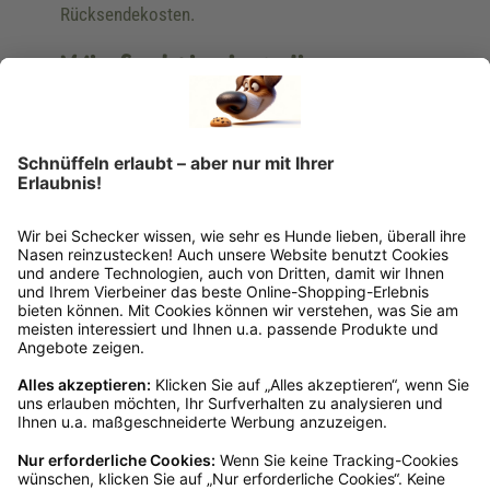
Rücksendekosten.
Wie funktioniert die
Rücksendung?
Bitte fülle das Rücksendeformular aus. Dieses
findest du online. Verpacke die Artikel
anschließend sicher und klebe das
Rücksendeetikett auf das Paket. Dieses kannst du
dir in deinem Kundenkonto anfordern. Hast du als
Gast bestellt, schreibe uns eine Email an
verkauf@schecker.de oder rufe zu unseren
Servicezeiten an, dann lassen wir dir ein
Rücksendeetikett zukommen.