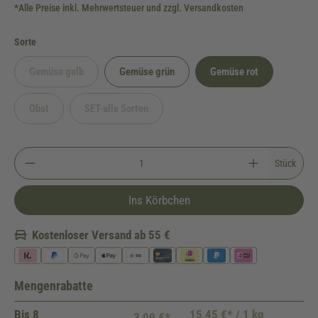
*Alle Preise inkl. Mehrwertsteuer und zzgl. Versandkosten
auswählen
Sorte
Gemüse gelb
Gemüse grün
Gemüse rot
(Diese Option ist zurzeit nicht verfügbar.)
Obst
SET-alle Sorten
(Diese Option ist zurzeit nicht verfügbar.)
(Diese Option ist zurzeit nicht verfügbar.)
Stück
Ins Körbchen
Kostenloser Versand ab 55 €
Mengenrabatte
Bis
8
15,45 €* / 1 kg
3,09 €*