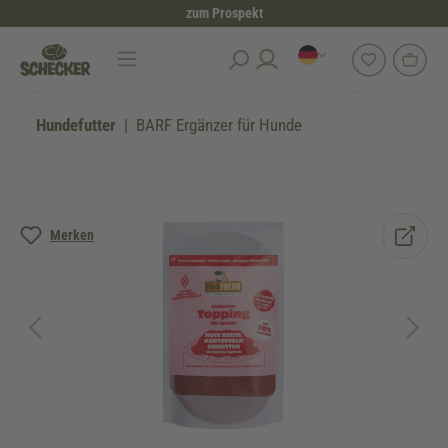
zum Prospekt
alt springen
Hundefutter
BARF Ergänzer für Hunde
Bildergalerie überspringen
Merken