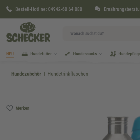
springen
Zur Hauptnavigation springen
Bestell-Hotline:
04942-60 64 080
Ernährungsberatu
NEU
Hundefutter
Hundesnacks
Hundepfleg
Hundezubehör
Hundetrinkflaschen
Bildergalerie überspringen
Merken