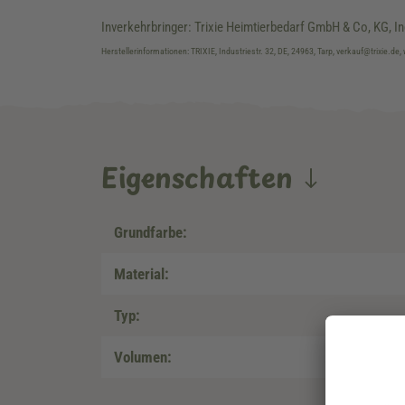
Inverkehrbringer: Trixie Heimtierbedarf GmbH & Co, KG, In
Herstellerinformationen: TRIXIE, Industriestr. 32, DE, 24963, Tarp, verkauf@trixie.de,
Eigenschaften
Grundfarbe:
Material:
Typ:
Volumen: