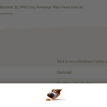
dustriestr. 32, 24963 Tarp, Homepage: https://www.trixie.de/
 www.trixie.de
Wird in verschiedenen Farben g
Edelstahl
Flaschen
, Für die Reise
0,5 - 1 Liter