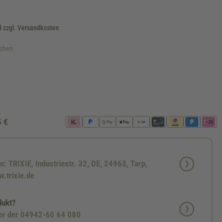
d zzgl. Versandkosten
ochen
erfügbar.)
st zurzeit nicht verfügbar.)
5 €
n: TRIXIE, Industriestr. 32, DE, 24963, Tarp,
.trixie.de
dukt?
ter der 04942-60 64 080