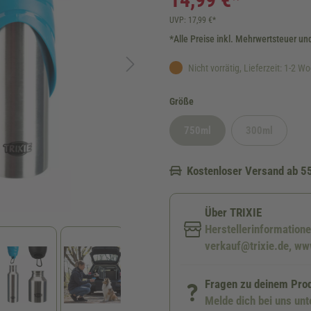
UVP: 17,99 €*
*Alle Preise inkl. Mehrwertsteuer un
Nicht vorrätig, Lieferzeit: 1-2 W
auswählen
Größe
750ml
300ml
(Diese Option ist zurzeit nicht v
(Diese Option i
Kostenloser Versand ab 5
Über TRIXIE
Herstellerinformatione
verkauf@trixie.de, www
Fragen zu deinem Pro
Melde dich bei uns un