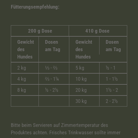
Fütterungsempfehlung:
200 g Dose
410 g Dose
Gewicht
Dosen
Gewicht
Dosen
des
am Tag
des
am Tag
Hundes
Hundes
2 kg
⅓ - ⅔
5 kg
½ - 1
4 kg
⅔ - 1¼
10 kg
1 - 1½
8 kg
½ - 2½
20 kg
1½ - 2
30 kg
2 - 2½
Bitte beim Servieren auf Zimmertemperatur des
Produktes achten. Frisches Trinkwasser sollte immer