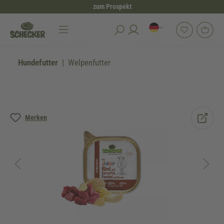
zum Prospekt
alt springen
Hundefutter
Welpenfutter
Bildergalerie überspringen
Merken