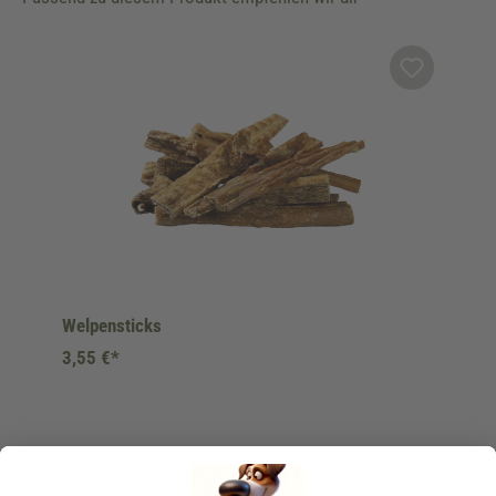
Produktgalerie überspringen
Welpensticks
3,55 €*
Details