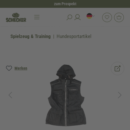
zum Prospekt
alt springen
Spielzeug & Training
Hundesportartikel
Bildergalerie überspringen
Merken