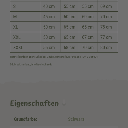
S
40 cm
55 cm
55 cm
69 cm
M
45 cm
60 cm
60 cm
70 cm
XL
50 cm
65 cm
65 cm
75 cm
XXL
50 cm
65 cm
67 cm
77 cm
XXXL
55 cm
68 cm
70 cm
80 cm
Herstellerinformation: Schecker GmbH, Ostvictorburer Strasse 109, DE-26624,
Südbrookmerland, info@schecker.de
Eigenschaften
Grundfarbe:
Schwarz