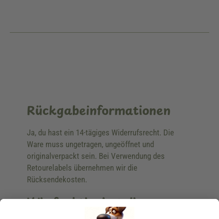
Rückgabeinformationen
Ja, du hast ein 14-tägiges Widerrufsrecht. Die
Ware muss ungetragen, ungeöffnet und
originalverpackt sein. Bei Verwendung des
Retourelabels übernehmen wir die
Rücksendekosten.
Wie funktioniert die