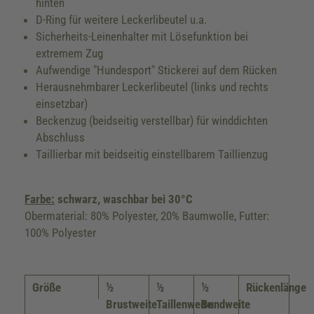
hinten
D-Ring für weitere Leckerlibeutel u.a.
Sicherheits-Leinenhalter mit Lösefunktion bei
extremem Zug
Aufwendige "Hundesport" Stickerei auf dem Rücken
Herausnehmbarer Leckerlibeutel (links und rechts
einsetzbar)
Beckenzug (beidseitig verstellbar) für winddichten
Abschluss
Taillierbar mit beidseitig einstellbarem Taillienzug
Farbe:
schwarz, waschbar bei 30°C
Obermaterial: 80% Polyester, 20% Baumwolle, Futter:
100% Polyester
Größe
½
½
½
Rückenlänge
Brustweite
Taillenweite
Bundweite