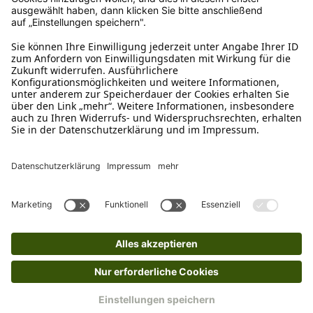
Ruf uns an
04942-60 64 080
Schreibe uns
verkauf@schecker.de
WhatsApp Support
+49 1520 8997191
Tritt unserem Newsletter bei
Kundenzentrum
Mehr von uns