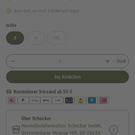
Beeil dich, nur noch 2 Artikel auf Lager!
auswählen
Größe
S
M
3XL
(Diese Option ist zurzeit nicht verfügbar.)
(Diese Option ist zurzeit nicht verfügbar.)
Stück
Ins Körbchen
Kostenloser Versand ab 55 €
Über Schecker
Herstellerinformation: Schecker GmbH,
Ostvictorburer Strasse 109, DE-26624,