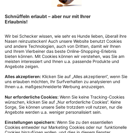
Rücksendung?
Bitte fülle das Rücksendeformular aus. Dieses
findest du online. Verpacke die Artikel
anschließend sicher und klebe das
Rücksendeetikett auf das Paket. Dieses kannst du
dir in deinem Kundenkonto anfordern. Hast du als
Gast bestellt, schreibe uns eine Email an
verkauf@schecker.de oder rufe zu unseren
Servicezeiten an, dann lassen wir dir ein
Rücksendeetikett zukommen.
Kundenservice
Mo – Fr 9 – 17 Uhr, Sa 9 – 13 Uhr